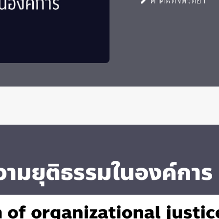
คำศัพท์จิตวิทยา