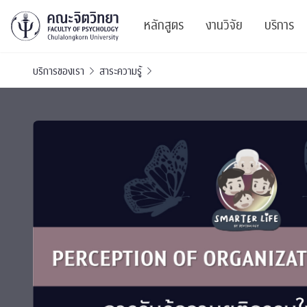
หลักสูตร
งานวิจัย
บริการ
บริการของเรา
สาระความรู้
ศูนย์และกลุ่มวิจั
สาระ
ทรัพยากรและสิ่ง
บริ
ปริญญาบัณฑิต
ผลงานตีพิมพ์
PSY
หลักสูตรปริญญาตรี
งานประชุมวิชาก
ศูนย
งานประชุมวิชากา
ศูนย
TICP 2023
Life
นิสิตปัจจุบัน
SSBW Activitie
CU 