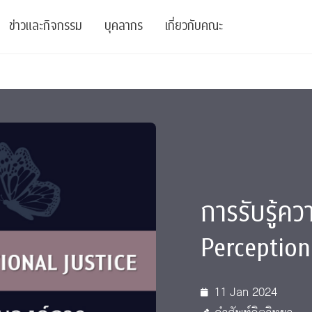
ข่าวและกิจกรรม
บุคลากร
เกี่ยวกับคณะ
ย
ความรู้
ข่าวทั้งหมด
คณาจารย์
พันธกิจ
สนับสนุน
การวิชาการ
ข่าวประชาสัมพันธ์
เจ้าหน้าที่
สมาคมนิสิตเก่า
บัณฑิตศึกษา
 Stats Clinic
เสวนาและบรรยายพิเศษ
นักวิจัยหลังปริญญาเอก
เชิดชูศิษย์เก่า
หลักสูตรปริญญาโทและ
ปริญญาเอก
าร
์สุขภาวะทางจิต
โครงการอบรม
ผู้บริหาร
บริจาค
การรับรู้ค
รระดับนานาชาติ
์จิตวิทยาเพื่อประสิทธิภาพองค์กร
ตำแหน่งงาน
รายงานประจำปี
Perception
 Di
ติดต่อเรา
11 Jan 2024
s
Radio
Intranet