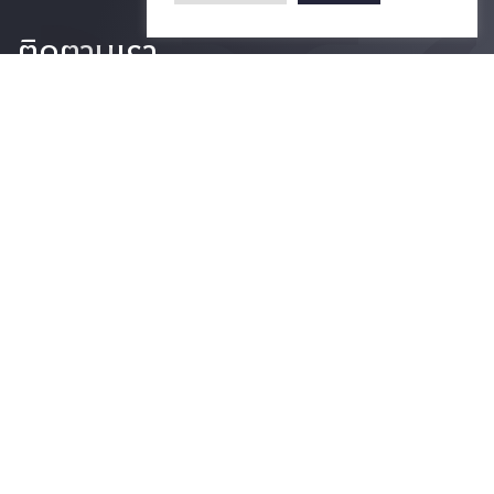
ติดตามเรา
รายละเอียดเพิ่มเติมเกี่ยวกับคณะ ติดตามข่าวสารคณะ
Phone
0-2218-1185
Email
psy@chula.ac.th
Facebook
Psychology CU
LinkedIn
Faculty of Psychology
Youtube
Psy Talk by Faculty of Psychology Chula