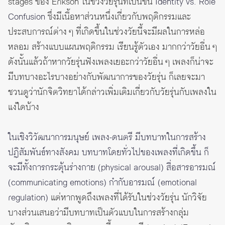
stages
ของ Erikson ในช่วงวัยรุ่นที่เป็นขั้น
Identity vs. Role
Confusion
ซึ่งมีเนื้อหาส่วนหนึ่งเกี่ยวกับพฤติกรรมและ
ประสบการณ์ต่าง ๆ ที่เกิดขึ้นในช่วงวัยนี้จะมีผลในการหล่อ
หลอม สร้างแบบแผนพฤติกรรม เรียนรู้ตัวเอง มากกว่าวัยอื่น ๆ
ดังนั้นแล้วถ้าหากวัยรุ่นฟังเพลงเยอะกว่าวัยอื่น ๆ เพลงก็น่าจะ
มีบทบางอะไรบางอย่างกับพัฒนาการของวัยรุ่น ก็เลยจะมา
ชวนดูว่านักจิตวิทยาได้กล่าวเพิ่มเติมเกี่ยวกับวัยรุ่นกับเพลงใน
แง่ใดบ้าง
ในเชิงวิวัฒนาการมนุษย์
เพลง-ดนตรี มีบทบาทในการสร้าง
ปฏิสัมพันธ์ทางสังคม บทบาทโดยทั่วไปของเพลงที่เกิดขึ้น ก็
จะมีทั้งการกระตุ้นร่างกาย (physical arousal) สื่อสารอารมณ์
(communicating emotions) กำกับอารมณ์ (emotional
regulation)
แต่หากพูดถึงเพลงที่ได้รับในช่วงวัยรุ่น นักวิจัย
บางส่วนเสนอว่ามีบทบาทเป็นตัวแบบในการสร้างกลุ่ม