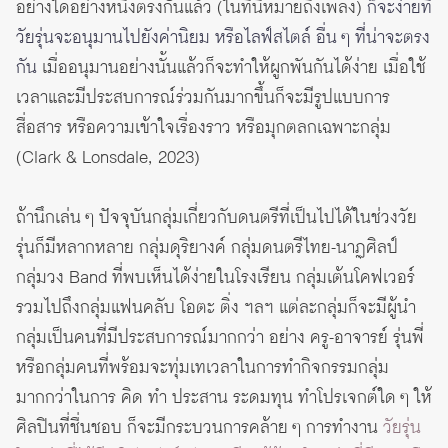
อย่างใดอย่างหนึ่งตรงกันแล้ว (ในที่นี้หมายถึงเพลง)
ก็จะง่ายที่
วัยรุ่นจะอนุมานไปยังค่านิยม หรือไลฟ์สไตล์ อื่น ๆ ที่น่าจะตรง
กัน
เมื่ออนุมานอย่างนั้นแล้วก็จะทำให้ผูกพันกันได้ง่าย เมื่อใช้
เวลาและมีประสบการณ์ร่วมกันมากขึ้นก็จะมีรูปแบบการ
สื่อสาร หรือความเข้าใจเรื่องราว หรือมุกตลกเฉพาะกลุ่ม
(Clark & Lonsdale, 2023)
ถ้านึกเล่น ๆ ปัจจุบันกลุ่มเกี่ยวกับดนตรีที่เป็นไปได้ในช่วงวัย
รุ่นก็มีหลากหลาย กลุ่มดุริยางค์ กลุ่มดนตรีไทย-นาฏศิลป์
กลุ่มวง Band ที่พบเห็นได้ง่ายในโรงเรียน กลุ่มเต้นโคฟเวอร์
รวมไปถึงกลุ่มแฟนคลับ โอตะ ติ่ง ฯลฯ แต่ละกลุ่มก็จะมีผู้นำ
กลุ่มเป็นคนที่มีประสบการณ์มากกว่า อย่าง ครู-อาจารย์ รุ่นพี่
หรือกลุ่มคนที่พร้อมจะทุ่มเทเวลาในการทำกิจกรรมกลุ่ม
มากกว่าในการ คิด ทำ ประสาน ระดมทุน ทำโปรเจกต์ใด ๆ ให้
ศิลปินที่ชื่นชอบ ก็จะมีกระบวนการคล้าย ๆ การทำงาน
วัยรุ่น