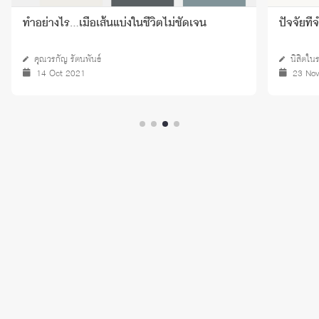
ทำอย่างไร…เมื่อเส้นแบ่งในชีวิตไม่ชัดเจน
ปัจจัยที
คุณวรกัญ รัตนพันธ์
นิสิตใน
14 Oct 2021
23 No