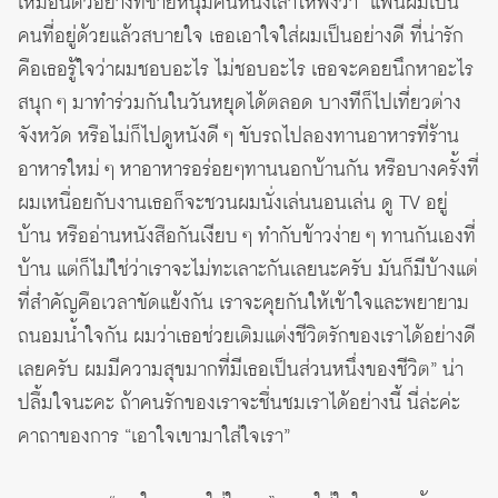
เหมือนตัวอย่างที่ชายหนุ่มคนหนึ่งเล่าให้ฟังว่า “แฟนผมเป็น
คนที่อยู่ด้วยแล้วสบายใจ เธอเอาใจใส่ผมเป็นอย่างดี ที่น่ารัก
คือเธอรู้ใจว่าผมชอบอะไร ไม่ชอบอะไร เธอจะคอยนึกหาอะไร
สนุก ๆ มาทำร่วมกันในวันหยุดได้ตลอด บางทีก็ไปเที่ยวต่าง
จังหวัด หรือไม่ก็ไปดูหนังดี ๆ ขับรถไปลองทานอาหารที่ร้าน
อาหารใหม่ ๆ หาอาหารอร่อยๆทานนอกบ้านกัน หรือบางครั้งที่
ผมเหนื่อยกับงานเธอก็จะชวนผมนั่งเล่นนอนเล่น ดู TV อยู่
บ้าน หรืออ่านหนังสือกันเงียบ ๆ ทำกับข้าวง่าย ๆ ทานกันเองที่
บ้าน แต่ก็ไม่ใช่ว่าเราจะไม่ทะเลาะกันเลยนะครับ มันก็มีบ้างแต่
ที่สำคัญคือเวลาขัดแย้งกัน เราจะคุยกันให้เข้าใจและพยายาม
ถนอมน้ำใจกัน ผมว่าเธอช่วยเติมแต่งชีวิตรักของเราได้อย่างดี
เลยครับ ผมมีความสุขมากที่มีเธอเป็นส่วนหนึ่งของชีวิต” น่า
ปลื้มใจนะคะ ถ้าคนรักของเราจะชื่นชมเราได้อย่างนี้ นี่ล่ะค่ะ
คาถาของการ “เอาใจเขามาใส่ใจเรา”