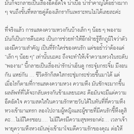
มันก็จะกลายเป็นเรื่องอึดอัดใจ น่าเบื่อ น่ารำคาญได้อย่างมาก
ๆ จนถึงขั้นที่หลายคู่ต้องเลิกรากันเพราะทนไม่ได้เลยละค่ะ
ที่จริงแล้ว การแสดงความหวงกันบ้างเล็ก ๆ น้อย ๆ พองาม
มันก็เป็นการดีนะคะ เป็นการช่วยทำให้อีกฝ่ายรู้สึกภูมิใจว่าตัว
เองมีความสำคัญ เป็นที่รักใคร่ของคนรัก แต่ขอย้ำว่าต้องแค่
“เล็ก ๆ น้อย ๆ” เท่านั้นนะคะ ถึงจะทำให้เจ้าความหวงในระดับ
“พองาม” นี้กลายเป็นเรื่องน่ารักน่าเอ็นดู กระจุ๋มกระจิ๋ม มีงอน
กัน แหย่กัน … ชีวิตรักก็สดใสกระชุ่มกระช่วยขึ้นมาได้ แต่
เมื่อไรก็ตามที่การแสดงความหวง ความหึง มันชักจะมากขึ้น
ผลลัพท์ที่ได้จะกลับตรงกันข้ามเลยนะคะ คือมันจะมีแต่ความ
อึดอัดใจ ความสดใสในความรักหายวับได้ในทันที่ที่ความหึง
หวงเข้ามาแทรก ลองไปถามผู้หญิงและผู้ชายที่มีคนรักขี้หึงดูสิ
คะ…ไม่มีใครชอบ…. ไม่มีใครมีความสุขหรอกค่ะ… เวลาเจ้า
พายุความหึงหวงมันพุ่งเข้ามาโจมตีความรักของคุณ ต่อให้