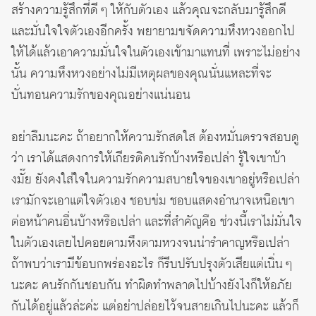
สร้างความรู้สึกที่ดี ๆ ให้กับตัวเอง แล้วคุณจะกลับมารู้สึกดี
และมั่นใจใจตัวเองอีกครั้ง พยายามขจัดความหึงหวงออกไป
ให้ได้แล้วเอาความมั่นใจในตัวเองเข้ามาแทนที่ เพราะไม่อย่าง
นั้น ความหึงหวงอย่างไม่มีเหตุผลของคุณนั่นแหละที่จะ
บั่นทอนความรักของคุณอย่างแน่นอน
อย่าลืมนะคะ ถ้าอยากให้ความรักสดใส ต้องหมั่นตรวจสอบดู
ว่า เราได้แสดงการให้เกียรติคนรักบ้างหรือเปล่า รู้ใจเขาบ้า
งมั๊ย ยังคงใส่ใจในความรักความสบายใจของเขาอยู่หรือเปล่า
เรามักจะเอาแต่ใจตัวเอง ชอบข่ม ชอบแสดงอำนาจเหนือเขา
ต่อหน้าคนอื่นบ้างหรือเปล่า และที่สำคัญคือ ช่วงนี้เราไม่มั่นใจ
ในตัวเองเลยไปคอยตามหึงตามหวงจนน่ารำคาญหรือเปล่า
ถ้าพบว่าเรามีข้อบกพร่องอะไร ก็รีบปรับปรุงตัวเสียแต่เนิ่น ๆ
นะคะ คนรักกันชอบกัน ทำผิดทำพลาดไปบ้างยังไงก็ให้อภัย
กันได้อยู่แล้วล่ะค่ะ แต่อย่าปล่อยไว้จนสายเกินไปนะคะ แล้วก็