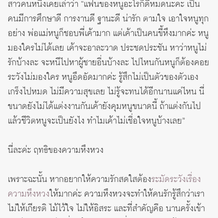
สาวคนหนึ่งเคยเล่าว่า “แฟนของหนูอะไรก็ดีหมดนะคะ เป็น
คนมีการศึกษาดี การงานดี ฐานะดี น่ารัก ตามใจ เอาใจหนูทุก
อย่าง พ่อแม่หนูก็ชอบพี่เค้ามาก แต่เค้าเป็นคนขี้หึงมากค่ะ หนู
มองใครไม่ได้เลย เค้าจะอาละวาด ประชดประชัน หาว่าหนูไม่
รักบ้างละ จะหนีไปหาผู้ชายอื่นบ้างละ ไปไหนกันหนูก็ต้องคอย
ระวังไม่มองใคร หนูอึดอัดมากค่ะ รู้สึกไม่เป็นตัวของตัวเอง
เกร็งไปหมด ไม่มีความสุขเลย ไม่รู้จะทนได้อีกนานแค่ไหน นี่
ขนาดยังไม่ได้แต่งงานกันเค้ายังคุมหนูขนาดนี้ ถ้าแต่งกันไป
แล้วชีวิตหนูจะเป็นยังไง ทำไมเค้าไม่เชื่อใจหนูบ้างเลย”
นี่ละค่ะ ฤทธิของความหึงหวง
เพราะฉะนั้น หากอยากให้ความรักสดใสต้อง
ระมัดระวังเรื่อง
ความหึงหวง
ให้มากค่ะ ความหึงหวงจะทำให้คนรักรู้สึกว่าเรา
ไม่ให้เกียรติ ไม้ไว้ใจ ไม่ให้อิสระ และที่สำคัญคือ นานครั้งเข้า