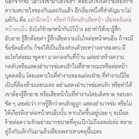
นอกจากจะ “เอาใจเขามาใส่ใจเรา” คอยใส่ใจในความต้องการ
ความสบายใจของกันและกันแล้ว อีกเรื่องหนึ่งที่สำคัญมากไม่
แพ้กัน คือ
อย่าฉีกหน้า หรือทำให้คนรักเสียหน้า เสียฟอร์มต่อ
หน้าคนอื่น
ยังไงก็รักษาหน้ากันไว้บ้าง อย่าทำให้เขารู้สึก
อับอาย รู้สึกด้อยค่า รู้สึกเสียความมั่นใจต่อหน้าคนอื่น ถ้าจะมี
ข้อขัดแย้งกัน ก็ขอให้เป็นเรื่องส่วนตัวระหว่างเราสองคน มี
อะไรก็ค่อยมาพูดจา มาตกลงกันที่บ้าน แต่อย่าสร้างความ
กดดันหรือแสดงอำนาจข่มคนรักในที่สาธารณะหรือต่อหน้า
บุคคลอื่น โดยเฉพาะในที่ทำงานของแต่ละฝ่าย ที่ทำงานนี่ถือ
เป็นที่ต้องห้ามเลยนะคะ อย่าแสดงอำนาจข่มคนรัก หรือทำให้
เขาต้องรู้สึกอาย หรือเสียหน้าในที่ทำงานโดยเด็ดขาด ขอบอก
ชัด ๆ เลยค่ะว่า การรู้สึกว่าคนรักดูถูก แสดงอำนาจข่ม หรือไม่
ให้เกียรติเราต่อหน้าคนอื่นนั้น หากเกิดขึ้นอยู่บ่อย ๆ จะมีผล
ร้ายต่อความรักอย่างมากขนาดที่คุณนึกไม่ถึงเลยล่ะค่ะ หลาย
คู่ถึงกับเลิกกันมาแล้วเพียงเพราะสาเหตุนี้นะคะ