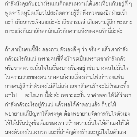
กำลังนั่งคุยกันอย่างโรแมนติกแสนหวานใต้แสงเทียนกันอยู่ดี ๆ
พูดจาผิดหูนิดเดียวไปสะกิดความรู้สึกหึงหวงของอีกฝ่ายเข้า
ละก็ เทียนกระเจิงเลยล่ะค่ะ เสียอารมณ์ เสียความรู้สึก ทะเลาะ
เบาะแว้งกันมานักต่อนักแล้วกับความหึงของคนรักนี่ล่ะค่ะ
ถ้าเราเป็นคนขี้หึง ลองถามตัวเองดี ๆ ว่า จริง ๆ แล้วเรากำลัง
กลัวอะไรกันแน่ เพราะคนขี้หึงมักจะเป็นเพราะเขากำลังกลัว
หรือขาดความมั่นใจในเรื่องบางเรื่องอยู่ เช่น บางคนไม่มั่นใจ
ในความสวยของตน บางคนกังวลเรื่องถ่านไฟเก่าของแฟน
บางคนรู้สึกว่าตัวเองไม่ดีไม่เก่ง เลยกลัวคนรักจะไม่รักและทิ้ง
เราไป…..อะไรแบบนี้ล่ะค่ะ เพราะฉะนั้น หาคำตอบให้ได้ว่าเรา
กำลังกลัวอะไรอยู่กันแน่ แล้วพอได้คำตอบแล้ว ก็ขอให้
พยายามแก้ปัญหาให้ตรงจุด ต้องพยายามจัดการกับใจตัวเอง
ให้ได้ปรับปรุงข้อด้อยของเรา สร้างความมั่นใจให้ตัวเองให้ได้
มองตัวเองในแง่บวก และที่สำคัญต้องรักและภูมิใจในตัวเอง