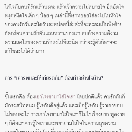
ใส่ใจกับคนที่รักแล้วนะคะ แล้วเจ้าความไม่สบายใจ อึดอัดใจ
หงุดหงิดใจเล็ก ๆ น้อย ๆ เหล่านี้ที่เราทยอยใส่ลงไปในหัวใจ
ของคนรักวันละนิดวันละหน่อยนี่ล่ะค่ะที่จะสะสมเป็นพิษร้าย
กัดกร่อนความรักอันแสนหวานของเรา ลบล้างความดีงาม
ความสดใสของความรักลงไปทีละนิด กว่าจะรู้ตัวก็อาจจะ
แก้ไขอะไรได้ลำบาก
การ “เคารพและให้เกียรติกัน” ต้องทำอย่างไรบ้าง?
ขั้นแรกคือ ต้อง
เอาใจเขามาใส่ใจเรา
โดยปกติแล้ว คนรักกันก็
มักจะสนิทสนม รู้ใจกันดีอยู่แล้ว และเมื่อรู้ใจกัน รู้ว่าเขาชอบ-
ไม่ชอบอะไร การเอาใจเขามาใส่ใจเราก็ไม่ใช่เรื่องยาก พูดง่าย
ๆ ก็คือเราควรรู้ใจเขาและพยายามใส่ใจในความสุขความ