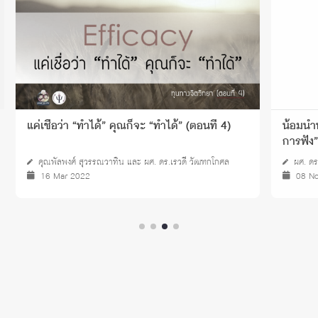
แค่เชื่อว่า “ทำได้” คุณก็จะ “ทำได้” (ตอนที่ 4)
น้อมนำ
การฟัง”
คุณพัลพงศ์ สุวรรณวาทิน และ ผศ. ดร.เรวดี วัฒฑกโกศล
ผศ. ดร.
16 Mar 2022
08 No