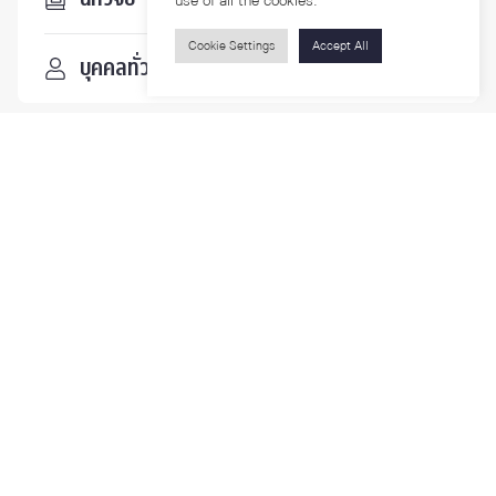
use of all the cookies.
Cookie Settings
Accept All
บุคคลทั่วไป
ติดตามเรา
รายละเอียดเพิ่มเติมเกี่ยวกับคณะ ติดตามข่าวสารคณะ
Phone
0-2218-1185
Email
psy@chula.ac.th
Facebook
Psychology CU