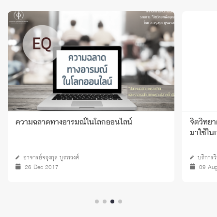
ความฉลาดทางอารมณ์ในโลกออนไลน์
จิตวิทยา
มาใช้ใ
อาจารย์จรุงกุล บูรพวงศ์
บริการว
26 Dec 2017
09 Au