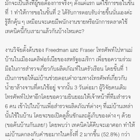
มักจะเป็นสิ่งที่ผู้ขอต้องการจริงๆ ตั้งแต่แรก แต่ใช้การขอในขั้น
ที่ 1 ทำให้การขอในขั้นที่ 2 ได้รับการตอบรับง่ายขึ้นนั่นเองค่ะ
รู้สึกคุ้น ๆ เหมือนจะเคยมีพนักงานขายหรือนักการตลาดใช้
เทคนิคนี้กับเรามาแล้วกันบ้างไหมคะ?
งานวิจัยตั้งต้นของ Freedman และ Fraser โทรศัพท์ไปหาแม่
บ้านในเมืองแคลิฟอร์เนียของสหรัฐอเมริกา เพื่อขอความร่วม
มือในการสำรวจเกี่ยวกับผลิตภัณฑ์ในครัวเรือน โดยขั้นที่ 1
เป็นการขอให้แม่บ้านช่วยตอบคำถามทางโทรศัพท์เกี่ยวกับ
น้ำยาล้างจานที่ตนใช้อยู่ จากนั้น 3 วันต่อมา ผู้วิจัยคนเดิม
โทรศัพท์ไปหาอีกโดยขอความยินยอมให้เจ้าหน้าที่ทีมสำรวจ
6 คน เข้าไปในบ้านเพื่อสำรวจผลิตภัณฑ์ต่างๆ ที่แม่บ้านเหล่า
นั้นใช้ในบ้าน โดยจะขอเปิดดูลิ้นชักและตู้เก็บของต่าง ๆ ด้วย
(ขอค้นบ้านกันเลย!) โดยพบว่า เทคนิคได้คืบจะเอาศอก ทำให้
แม่บ้านตกลงกับคำขอมากในครั้งที่ 2 มากขึ้น (52.8%) กว่า