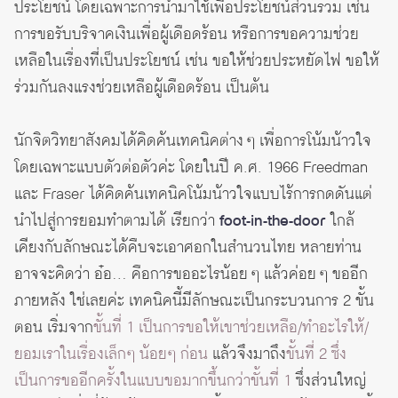
ประโยชน์ โดยเฉพาะการนำมาใช้เพื่อประโยชน์ส่วนรวม เช่น
การขอรับบริจาคเงินเพื่อผู้เดือดร้อน หรือการขอความช่วย
เหลือในเรื่องที่เป็นประโยชน์ เช่น ขอให้ช่วยประหยัดไฟ ขอให้
ร่วมกันลงแรงช่วยเหลือผู้เดือดร้อน เป็นต้น
นักจิตวิทยาสังคมได้คิดค้นเทคนิคต่าง ๆ เพื่อการโน้มน้าวใจ
โดยเฉพาะแบบตัวต่อตัวค่ะ โดยในปี ค.ศ. 1966 Freedman
และ Fraser ได้คิดค้นเทคนิคโน้มน้าวใจแบบไร้การกดดันแต่
นำไปสู่การยอมทำตามได้ เรียกว่า
foot-in-the-door
ใกล้
เคียงกับลักษณะได้คืบจะเอาศอกในสำนวนไทย หลายท่าน
อาจจะคิดว่า อ๋อ… คือการขออะไรน้อย ๆ แล้วค่อย ๆ ขออีก
ภายหลัง ใช่เลยค่ะ เทคนิคนี้มีลักษณะเป็นกระบวนการ 2 ขั้น
ตอน เริ่มจาก
ขั้นที่ 1 เป็นการขอให้เขาช่วยเหลือ/ทำอะไรให้/
ยอมเราในเรื่องเล็กๆ น้อยๆ ก่อน
แล้วจึงมาถึง
ขั้นที่ 2 ซึ่ง
เป็นการขออีกครั้งในแบบขอมากขึ้นกว่าขั้นที่ 1
ซึ่งส่วนใหญ่