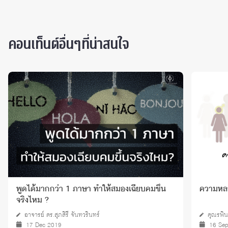
คอนเท็นต์อื่นๆที่น่าสนใจ
พูดได้มากกว่า 1 ภาษา ทำให้สมองเฉียบคมขึ้น
ความหล
จริงไหม ?
อาจารย์ ดร.สุภสิรี จันทวรินทร์
คุณรพิน
17 Dec 2019
16 Se