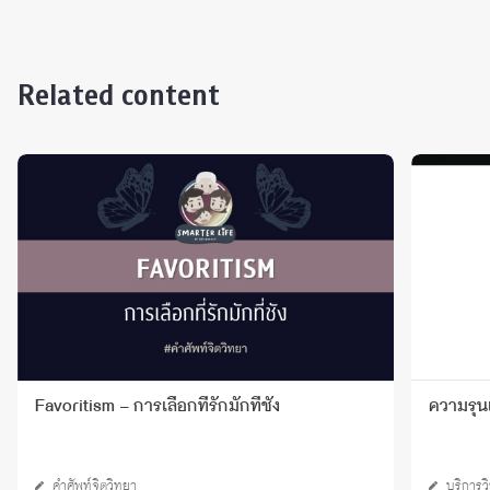
Related content
Favoritism – การเลือกที่รักมักที่ชัง
ความรุนแ
คำศัพท์จิตวิทยา
บริการว