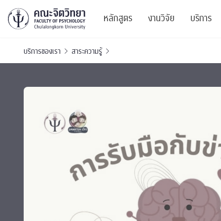
หลักสูตร
งานวิจัย
บริการ
บริการของเรา
สาระความรู้
ศูนย์และกลุ่มวิจั
สาระ
ทรัพยากรและสิ่ง
บริ
ปริญญาบัณฑิต
ผลงานตีพิมพ์
PSY
หลักสูตรปริญญาตรี
งานประชุมวิชาก
ศูนย
งานประชุมวิชากา
ศูนย
TICP 2023
Life
นิสิตปัจจุบัน
SSBW Activitie
CU 