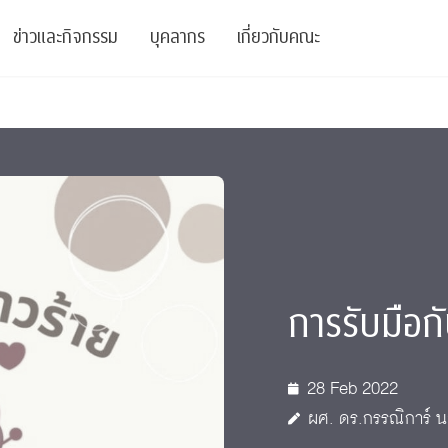
ข่าวและกิจกรรม
บุคลากร
เกี่ยวกับคณะ
ย
ความรู้
ข่าวทั้งหมด
คณาจารย์
พันธกิจ
สนับสนุน
การวิชาการ
ข่าวประชาสัมพันธ์
เจ้าหน้าที่
สมาคมนิสิตเก่า
บัณฑิตศึกษา
 Stats Clinic
เสวนาและบรรยายพิเศษ
นักวิจัยหลังปริญญาเอก
เชิดชูศิษย์เก่า
หลักสูตรปริญญาโทและ
ปริญญาเอก
าร
์สุขภาวะทางจิต
โครงการอบรม
ผู้บริหาร
บริจาค
การรับมือกั
รระดับนานาชาติ
์จิตวิทยาเพื่อประสิทธิภาพองค์กร
ตำแหน่งงาน
รายงานประจำปี
 Di
ติดต่อเรา
28 Feb 2022
ผศ. ดร.กรรณิการ์ น
s
Radio
Intranet