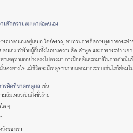
้ความรักความเมตตาต่อตนเอง
ิจารณาตนเองอยู่เสมอ ใคร่ครวญ ทบทวนการคิดการพูดการกระทำของ
ร้ายตนเอง ทำร้ายผู้อื่นทั้งในทางความคิด คำพูด และการกระทำ นอก
าเหตุหาผลอย่างตรงไปตรงมา การฝึกสติและสมาธิในการดำเนินชีวิ
กที่มั่นคงทางใจ แม้ชีวิตจะมีเหตุจากภายนอกมากระทบเช่นไรก็ย่
ดการคิดที่ขาดเหตุผล
เช่น
ล้มเหลวเป็นสิ่งชั่วร้าย
าใด ๆ
รา
หวังของเรา