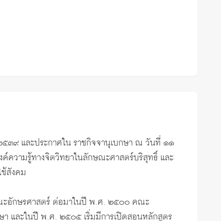
ม ๒๕๓๙ และประกาศใน ราชกิจจานุเบกษา ณ วันที่ ๑๑
์ความรู้ทางจิตวิทยาในลักษณะศาสตร์บริสุทธิ์ และ
ช้สังคม
กัดคณะอักษรศาสตร์ ต่อมาในปี พ.ศ. ๒๕๐๐ คณะ
า และในปี พ.ศ. ๒๕๐๕ เริ่มมีการเปิดสอนหลักสูตร