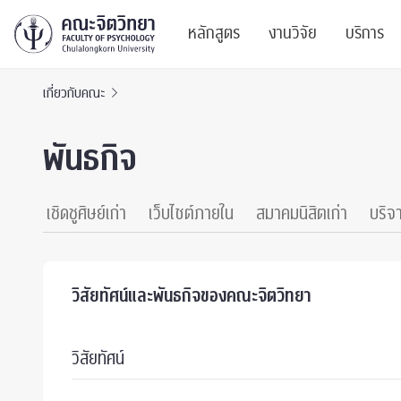
หลักสูตร
งานวิจัย
บริการ
เกี่ยวกับคณะ
ศูนย์และกลุ่มวิจั
สาระ
พันธกิจ
ทรัพยากรและสิ่ง
บริ
ปริญญาบัณฑิต
ผลงานตีพิมพ์
PSY
เชิดชูศิษย์เก่า
เว็บไซต์ภายใน
สมาคมนิสิตเก่า
บริจ
หลักสูตรปริญญาตรี
งานประชุมวิชาก
ศูนย
งานประชุมวิชากา
ศูนย
วิสัยทัศน์และพันธกิจของคณะจิตวิทยา
TICP 2023
Life
วิสัยทัศน์
นิสิตปัจจุบัน
SSBW Activitie
CU 