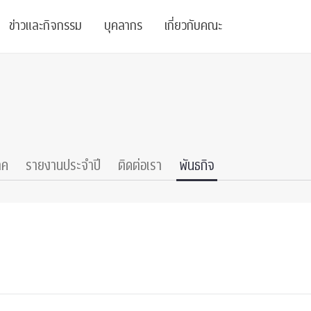
ข่าวและกิจกรรม
บุคลากร
เกี่ยวกับคณะ
ย
ความรู้
ข่าวทั้งหมด
คณาจารย์
พันธกิจ
สนับสนุน
การวิชาการ
ข่าวประชาสัมพันธ์
เจ้าหน้าที่
สมาคมนิสิตเก่า
บัณฑิตศึกษา
 Stats Clinic
เสวนาและบรรยายพิเศษ
นักวิจัยหลังปริญญาเอก
เชิดชูศิษย์เก่า
าค
รายงานประจำปี
ติดต่อเรา
พันธกิจ
หลักสูตรปริญญาโทและ
ปริญญาเอก
าร
์สุขภาวะทางจิต
โครงการอบรม
ผู้บริหาร
บริจาค
รระดับนานาชาติ
์จิตวิทยาเพื่อประสิทธิภาพองค์กร
ตำแหน่งงาน
รายงานประจำปี
 Di
ติดต่อเรา
s
Radio
Intranet