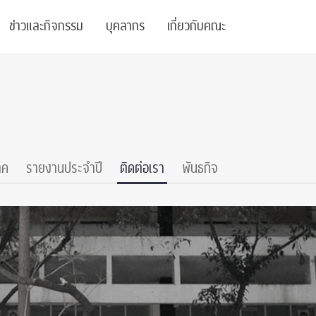
ข่าวและกิจกรรม
บุคลากร
เกี่ยวกับคณะ
ย
ความรู้
ข่าวทั้งหมด
คณาจารย์
พันธกิจ
สนับสนุน
การวิชาการ
ข่าวประชาสัมพันธ์
เจ้าหน้าที่
สมาคมนิสิตเก่า
บัณฑิตศึกษา
 Stats Clinic
เสวนาและบรรยายพิเศษ
นักวิจัยหลังปริญญาเอก
เชิดชูศิษย์เก่า
าค
รายงานประจำปี
ติดต่อเรา
พันธกิจ
หลักสูตรปริญญาโทและ
ปริญญาเอก
าร
์สุขภาวะทางจิต
โครงการอบรม
ผู้บริหาร
บริจาค
รระดับนานาชาติ
์จิตวิทยาเพื่อประสิทธิภาพองค์กร
ตำแหน่งงาน
รายงานประจำปี
 Di
ติดต่อเรา
s
Radio
Intranet