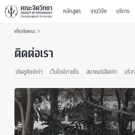
หลักสูตร
งานวิจัย
บริการ
เกี่ยวกับคณะ
ศูนย์และกลุ่มวิจั
สาระ
ติดต่อเรา
ทรัพยากรและสิ่ง
บริ
ปริญญาบัณฑิต
ผลงานตีพิมพ์
PSY
เชิดชูศิษย์เก่า
เว็บไซต์ภายใน
สมาคมนิสิตเก่า
บริจ
หลักสูตรปริญญาตรี
งานประชุมวิชาก
ศูนย
งานประชุมวิชากา
ศูนย
TICP 2023
Life
นิสิตปัจจุบัน
SSBW Activitie
CU 