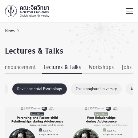
ไทย
EN
/
News
Lectures & Talks
& Announcement
Lectures & Talks
Workshops
Jobs
gy
Developmental Psychology
Chulalongkorn University
Acad