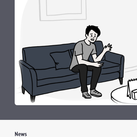
Grants and
News