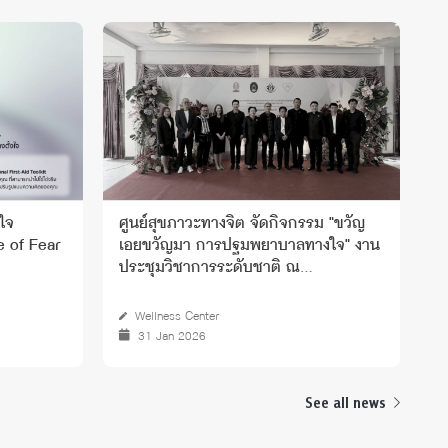
ใจ
ศูนย์สุขภาวะทางจิต จัดกิจกรรม "ขวัญ
โ
e of Fear
เอยขวัญมา การปฐมพยาบาลทางใจ" งาน
F
ประชุมวิชาการระดับชาติ ณ
C
มหาวิทยาลัยราชภัฏบุรีรัมย์
Wellness Center
31 Jan 2026
See all news