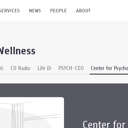
SERVICES
NEWS
PEOPLE
ABOUT
enters and Groups
Feature Articles
All News
Faculty
Our Mission
Wellness
 Facilities
Academic Service
Events & Announcement
Staffs
Alumni
Graduate
ublications
PSY Stats Clinic
Lectures & Talks
Post-docs
เชิดชูศิษย์เก่า
าร
CU Radio
Life Di
PSYCH-CEO
Center for Psycho
Master's and PhD
e
Wellness Center
Workshops
Management
Giving
nal Conference & Symposium
Psychological Center for Effective Organization
Jobs
Annual Reports
Life Di
Contact Us
Center for
ties
CU Radio
Intranet