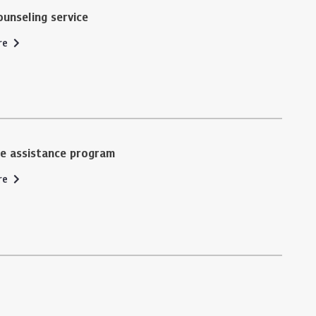
unseling service
re
e assistance program
re