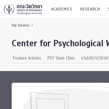
ACADEMICS
RESEARCH
Our Services
Research C
Center for Psychological 
Resources &
Undergraduate
Research P
Feature Articles
PSY Stats Clinic
งานบริการวิชาก
Bachelor of Science
(B.Sc.)
Conferenc
Internatio
TICP 2023
Current Students
SSBW Activi