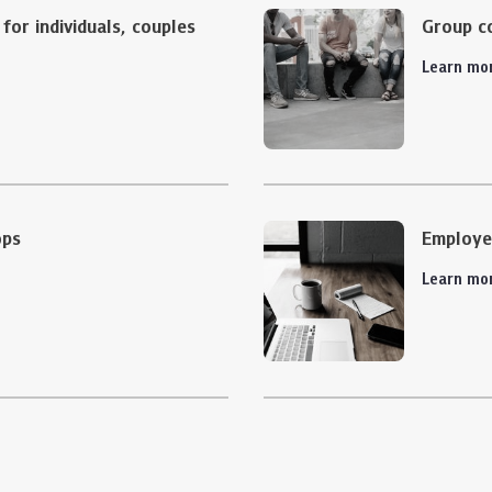
for individuals, couples
Group co
Learn mo
ops
Employe
Learn mo