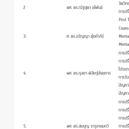
จิตวิท
2
ผศ. ดร.ณัฐสุดา เต้พันธ์
การปร
Post 
Couns
3.
ศ. ดร.อรัญญา ตุ้ยคำภีร์
Menta
Mental
การปร
การปร
โปรแก
4.
ผศ. ดร.กุลยา พิสิษฐ์สังฆการ
การรั
ปัญหา
ปัญหา
การปร
การปร
การปร
5.
ผศ. ดร.สมบุญ จารุเกษมทวี
การปร