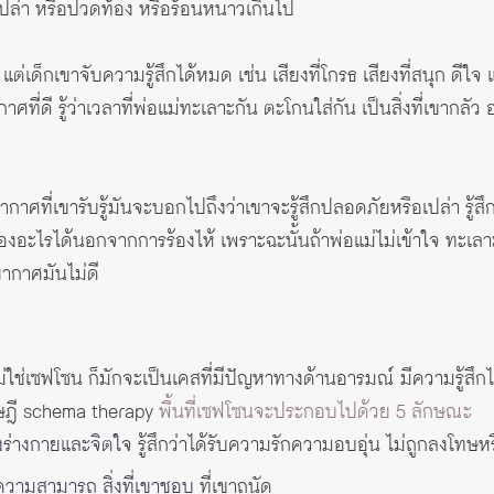
อเปล่า หรือปวดท้อง หรือร้อนหนาวเกินไป
 แต่เด็กเขาจับความรู้สึกได้หมด เช่น เสียงที่โกรธ เสียงที่สนุก ดีใ
กาศที่ดี รู้ว่าเวลาที่พ่อแม่ทะเลาะกัน ตะโกนใส่กัน เป็นสิ่งที่เขากลัว
าศที่เขารับรู้มันจะบอกไปถึงว่าเขาจะรู้สึกปลอดภัยหรือเปล่า รู้สึก
้องอะไรได้นอกจากการร้องไห้ เพราะฉะนั้นถ้าพ่อแม่ไม่เข้าใจ ทะเลาะกั
ากาศมันไม่ดี
ม่ใช่เซฟโซน ก็มักจะเป็นเคสที่มีปัญหาทางด้านอารมณ์ มีความรู้สึก
ษฎี schema therapy
พื้นที่เซฟโซนจะประกอบไปด้วย 5 ลักษณะ
ั้งร่างกายและจิตใจ
รู้สึกว่าได้รับความรักความอบอุ่น ไม่ถูกลงโทษห
วามสามารถ สิ่งที่เขาชอบ
ที่เขาถนัด