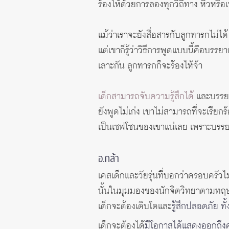
ร้องไห้ด้วยการลองทุกวิถีทาง หิวหรื
แม้ว่าเราจะยังสื่อสารกับลูกทารกไม่ได้
แต่เขาก็รู้ว่าวิธีการพูดแบบนี้คือบรรยา
เลาะกัน ลูกทารกก็จะร้องไห้จ้า
เด็กสามารถจับความรู้สึกได้
และบรรยาก
ยังพูดไม่เก่ง เขาไม่สามารถที่จะเรียกร
เป็นเซฟโซนของเขาแน่เลย เพราะบรรย
อ.กล้า
เคสเด็กและวัยรุ่นที่บอกว่าครอบครัวไ
นั้นในมุมมองของนักจิตวิทยาตามทฤ
เด็กจะต้องเติบโตและ
รู้สึกปลอดภัย ท
เด็กจะต้องได้
มีโอกาสได้แสดงออกถึงค