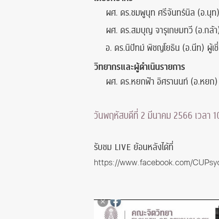
ผศ. ดร.ชมพูนุท ศรีจันทร์นิล (อ.นุท
ผศ. ดร.สมบุญ จารุเกษมทวี (อ.กล้า) 
อ. ดร.นิปัทม์ พิชญโยธิน (อ.นีท) ผู
วิทยากรและผู้ดำเนินรายการ
ผศ. ดร.หยกฟ้า อิศรานนท์ (อ.หยก) 
วันพฤหัสบดีที่ 2 มีนาคม 2566 เวลา 1
รับชม LIVE ย้อนหลังได้ที่
https://www.facebook.com/CUPsy