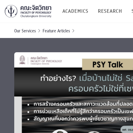
ACADEMICS
RESEARCH
Our Services
Feature Articles
Research C
Resources &
Undergraduate
Research P
Bachelor of Science
(B.Sc.)
Conferenc
Internatio
TICP 2023
Current Students
SSBW Activi