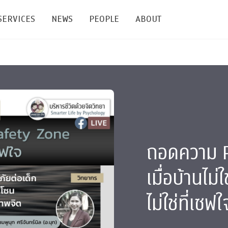
SERVICES
NEWS
PEOPLE
ABOUT
enters and Groups
Feature Articles
All News
Faculty
Our Mission
 Facilities
Academic Service
Events & Announcement
Staffs
Alumni
Graduate
ublications
PSY Stats Clinic
Lectures & Talks
Post-docs
เชิดชูศิษย์เก่า
Master's and PhD
e
Wellness Center
Workshops
Management
Giving
ถอดความ PS
nal Conference & Symposium
Psychological Center for Effective Organization
Jobs
Annual Reports
เมื่อบ้านไม
Life Di
Contact Us
ไม่ใช่ที่เซฟใ
ties
CU Radio
Intranet