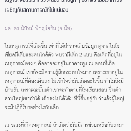
เผชิญกับสถานการณ์ที่ไม่แน่นอน
ผศ. ดร.นิปัทม์ พิชญโยธิน (อ.นีท)
ในเหตุการณ์ที่เกิดขึ้น เท่าที่ได้สำรวจเก็บข้อมูล ดูจากในโซ
เชียลมีเดียและคนใกล้ตัว พบว่ามีเด็ก 2 แบบ คือเด็กที่อยู่ใน
เหตุการณ์ตรง ๆ คืออาจจะอยู่ในอาคารสูง ณ ตอนที่เกิด
เหตุการณ์ เขาก็จะมีความรู้สึกกระทบใจมาก เพราะเขาอยู่ใน
เหตุการณ์ที่ต้องเดินลง ไม่เข้าใจว่ามันเกิดอะไรขึ้น ทำไมถึงมี
บ้านสั่น เพราะฉะนั้นเด็กเขาจะทำตามที่โรงเรียนสอน ซึ่งเด็ก
ส่วนใหญ่เขาทำได้ เด็กลงไปใต้โต๊ะ ทีนี้ขึ้นอยู่กับว่าแล้วผู้ใหญ่
จะมีปฏิกิริยาอย่างไรกับเด็ก
ณ ขณะที่เกิดเหตุการณ์ ถ้าเกิดว่ามันมีการช่วยเหลือกันลงมา