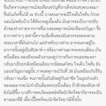
จะเป็น ASD – Acute stress disorder คือมีอาการความกลัว
ซึ่งเกิดจากเหตุการณ์สะเทือนขวัญที่เราเพิ่งประสบพบเจอมา
ซึ่งมันเกิดขึ้นได้ ณ ช่วงนี้ บางคนอาจจะมีใจเต้นใจสั่น กังวล
นอนไม่หลับบ้าง ให้สังเกตดูเบื้องต้น มันอาจจะเป็นการปรับ
ตัวของร่างกายจากการที่เราเจอเหตุการณ์สะเทือนขวัญมา ซึ่ง
อาการต่าง ๆ เหล่านี้ความเข้มข้นของมันควรจะลดลงตาม
ระยะเวลาที่มันผ่านไป แต่สำหรับบางท่าน อาจจะตกอยู่ใน
อาการนั้นอยู่เป็นสัปดาห์ ๆ หรือบางท่านอาจจะครบเดือน เกิน
หนึ่งเดือน ลองสังเกตตัวเราเองดูว่าการกินการนอนของเรา
กลับมาเป็นปกติเหมือนเดิมมากน้อยแค่ไหน ใจเต้น ใจสั่น ยัง
นอนขวัญผวาอยู่มั้ย ภาพเหตุการณ์วันที่ 28 มันเหมือนกับรีรัน
กลับมา จนเข้ม จนภาพนั้นมันยังอยู่กับเราชัด ในมุมส่วนตัว
ของผมอาจจะไม่จำเป็นต้องครบหนึ่งเดือน ถ้าสักสองสัปดาห์
ยังไม่ดีขึ้น บางทีการพบจิตแพทย์หรือนักจิตวิทยาก็อาจจะเป็น
ทางออกที่ดี เดี๋ยวนี้ใครก็พบนักจิตวิทยาได้ทั้งนั้น