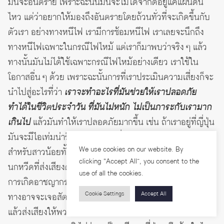
มันจะอันตราย เพราะฉะนั้นมันจะไม่ได้จำกัดอยู่แค่แผ่นดิน
ไหว แต่ว่าอยากให้มองถึงอันตรายโดยถ้วนทั่วที่จะเกิดขึ้นกับ
ตัวเรา อย่างทางหนีไฟ เรามีการซ้อมหนีไฟ เราเลยจะนึกถึง
ทางหนีไฟเฉพาะในกรณีไฟไหม้ แต่เราก็มาพบว่าจริง ๆ แล้ว
ทางนั้นมันไม่ได้ใช้เฉพาะกรณีไฟไหม้อย่างเดียว เราใช้ใน
โอกาสอื่น ๆ ด้วย เพราะฉะนั้นการที่เราประเมินความเสี่ยงก็จะ
นำไปสู่อะไรที่ว่า
เราจะทำอะไรที่มันช่วยให้เราปลอดภัย
ทำได้ในชีวิตประจำวัน ที่มันไม่หนัก ไม่เป็นภาระกับเรามาก
เกินไป
แล้วมันทำให้เราปลอดภัยมากขึ้น เช่น ถ้าเราอยู่ที่ญี่ปุ่น
มันจะมีไอเท่มน่ารัก ๆ เป็นตุ๊กตาที่พอดึงออกมาก็จะมีเสียงดัง
We use cookies on our website. By
สำหรับสาวน้อยทั้งหลายที่ต้องเดินทางในที่มืดที่เปลี่ยว ตัว
clicking “Accept All”, you consent to the
นกหวีดที่ส่งเสียงดังก็จะช่วยให้คนสนใจเรา ซึ่งมันลดโอกาส
use of all the cookies.
การเกิดอาชญากรรมได้ หรือในส่วนที่เป็นชนบท ระหว่างเดิน
Cookie Settings
Accept All
ทางอาจจะเจอสัตว์ป่า ก็จะมีพวกกระดิ่งกริ๊ง ๆ ที่เมื่อเดินไป
แล้วส่งเสียงให้พวกสัตว์ป่าทราบว่ามีคนเดินผ่านมาทางนี้