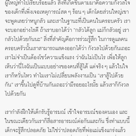
ผู้ใหญ่ทำไปเรียบร้อยแล้ว สิ่งที่เกิดขึ้นตามมาคือความกังวลใจ
ของเด็กที่เพิ่งเจอเหตุการณ์สด ๆ ร้อน ๆ เด็กโดยส่วนใหญ่เขา
จะพูดเลยว่าหนูกลัว และเราในฐานะที่เป็นคนในครอบครัว เรา
จะบอกอย่างไรดี ถ้าเราบอกได้ว่า “กลัวได้ลูก แม่ก็กลัวอยู่ เรา
กลัวไปด้วยกันนะ” สิ่งที่สำคัญคือการร่วมรู้สึก ในการดูแลคน
ครอบครัวนั้นเราสามารถแสดงออกได้ว่า กังวลไปด้วยกันเถอะ
เราไม่จำเป็นต้องโชว์ความแข็งแรง ว่าฉันไม่เป็นไร เพื่อให้ลูก
เห็นว่านี่ไงฉันเป็นแบบอย่างของคนที่สู้ได้ แต่จริง ๆ แล้วในใจ
เราก็หวั่นไหว ทำไมเราไม่เปลี่ยนพลังงานเป็น “เราสู้ไปด้วย
กัน” เราขึ้นไปดูที่บ้านกันเถอะว่ามีรอยอะไรมั้ย แล้วเราก็กังวล
ไปด้วยกัน
เรากำลังฝึกให้เด็กรับรู้อารมณ์ เข้าใจอารมณ์ของตนเอง และ
ในขณะเดียวกันเราก็สื่อสารอารมณ์ต่อกันและกัน ซึ่งทำแบบนี้
เด็กจะรู้สึกปลอดภัย ไม่ใช่ว่าปลอดภัยที่พ่อแม่แข็งแกร่งแล้ว