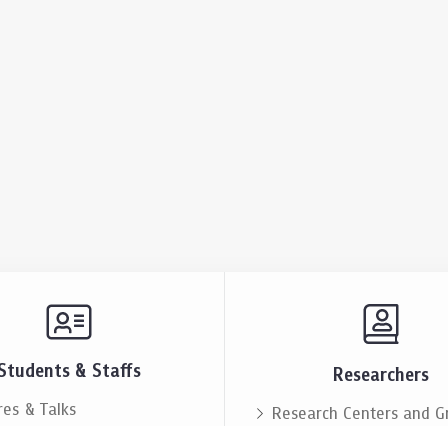
Students & Staffs
Researchers
res & Talks
Research Centers and G
ts & Announcement
Resources & Facilities