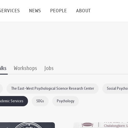
SERVICES
NEWS
PEOPLE
ABOUT
enters and Groups
Feature Articles
All News
Faculty
Our Mission
 Facilities
Academic Service
Events & Announcement
Staffs
Alumni
Graduate
ublications
PSY Stats Clinic
Lectures & Talks
Post-docs
เชิดชูศิษย์เก่า
alks
Workshops
Jobs
Master's and PhD
e
Wellness Center
Workshops
Management
Giving
The East–West Psychological Science Research Center
Social Psycho
nal Conference & Symposium
Psychological Center for Effective Organization
Jobs
Annual Reports
ademic Services
SDGs
Psychology
Life Di
Contact Us
ties
CU Radio
Intranet