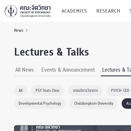
ACADEMICS
RESEARCH
News
Research C
Lectures & Talks
Resources &
Undergraduate
Research P
All News
Events & Announcement
Lectures & T
Bachelor of Science
(B.Sc.)
Conferenc
All
PSY Stats Clinic
งานบริการวิชาการ
PSYCH-CEO
Internatio
Developmental Psychology
Chulalongkorn University
Ac
TICP 2023
Current Students
SSBW Activi