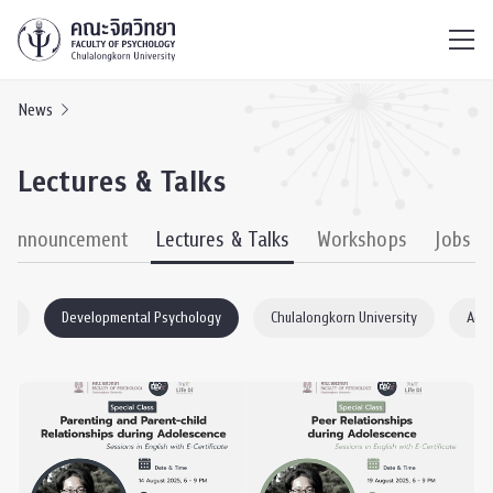
ไทย
EN
/
News
Lectures & Talks
& Announcement
Lectures & Talks
Workshops
Jobs
gy
Developmental Psychology
Chulalongkorn University
Acad