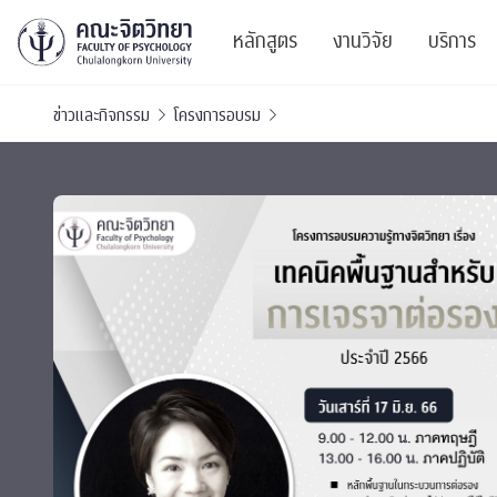
หลักสูตร
งานวิจัย
บริการ
ข่าวและกิจกรรม
โครงการอบรม
ศูนย์และกลุ่มวิจั
สาระ
ทรัพยากรและสิ่ง
บริ
ปริญญาบัณฑิต
ผลงานตีพิมพ์
PSY
หลักสูตรปริญญาตรี
งานประชุมวิชาก
ศูนย
งานประชุมวิชากา
ศูนย
TICP 2023
Life
นิสิตปัจจุบัน
SSBW Activitie
CU 