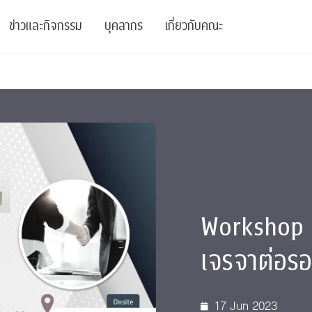
ข่าวและกิจกรรม
บุคลากร
เกี่ยวกับคณะ
ย
ความรู้
ข่าวทั้งหมด
คณาจารย์
พันธกิจ
สนับสนุน
การวิชาการ
ข่าวประชาสัมพันธ์
เจ้าหน้าที่
สมาคมนิสิตเก่า
บัณฑิตศึกษา
 Stats Clinic
เสวนาและบรรยายพิเศษ
นักวิจัยหลังปริญญาเอก
เชิดชูศิษย์เก่า
หลักสูตรปริญญาโทและ
ปริญญาเอก
าร
์สุขภาวะทางจิต
โครงการอบรม
ผู้บริหาร
บริจาค
Workshop :
รระดับนานาชาติ
์จิตวิทยาเพื่อประสิทธิภาพองค์กร
ตำแหน่งงาน
รายงานประจำปี
เจรจาต่อร
 Di
ติดต่อเรา
s
Radio
Intranet
17 Jun 2023