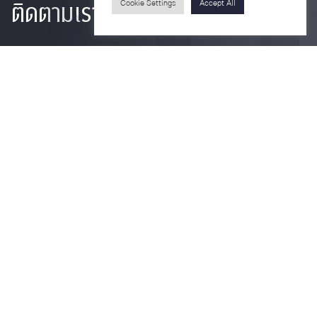
ติดตามเรา
Cookie Settings
Accept All
รายละเอียดเพิ่มเติมเกี่ยวกับคณะ ติดตามข่าวสารคณะ
Phone
0-2218-1185
Email
psy@chula.ac.th
Facebook
Psychology CU
LinkedIn
Faculty of Psychology
Youtube
Psy Talk by Faculty of Psychology Chula