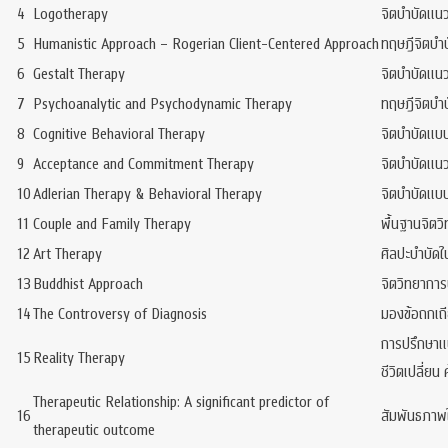
4
Logotherapy
จิตบำบัดแนว
5
Humanistic Approach – Rogerian Client-Centered Approach
ทฤษฎีจิตบำบ
6
Gestalt Therapy
จิตบำบัดแนวเ
7
Psychoanalytic and Psychodynamic Therapy
ทฤษฎีจิตบำบั
8
Cognitive Behavioral Therapy
จิตบำบัดแบบ
9
Acceptance and Commitment Therapy
จิตบำบัดแน
10
Adlerian Therapy & Behavioral Therapy
จิตบำบัดแบบ
11
Couple and Family Therapy
พื้นฐานจิตว
12
Art Therapy
ศิลปะบำบัด
13
Buddhist Approach
จิตวิทยาการ
14
The Controversy of Diagnosis
มองข้อถกเถี
การปรึกษาแบ
15
Reality Therapy
ชีวิตเปลี่ยน
Therapeutic Relationship: A significant predictor of
16
สัมพันธภาพ
therapeutic outcome