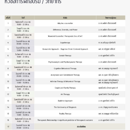
หัวข้อการฝึกอบรม / วิทยากร