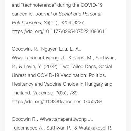
and “technoference” during the COVID-19
pandemic.
Journal of Social and Personal
Relationships, 39
(11), 3204–3227.
https://doi.org/10.1177/02654075221093611
Goodwin, R., Nguyen Luu, L. A.,
Wiwattanapantuwong, J., Kovács, M., Suttiwan,
P., & Levin, Y. (2022). Two-Tailed Dogs, Social
Unrest and COVID-19 Vaccination: Politics,
Hesitancy and Vaccine Choice in Hungary and
Thailand.
Vaccines, 10
(5), 789.
https://doi.org/10.3390/vaccines10050789
Goodwin R., Wiwattanapantuwong J.,
Tuicomepee A., Suttiwan P., & Watakakosol R.