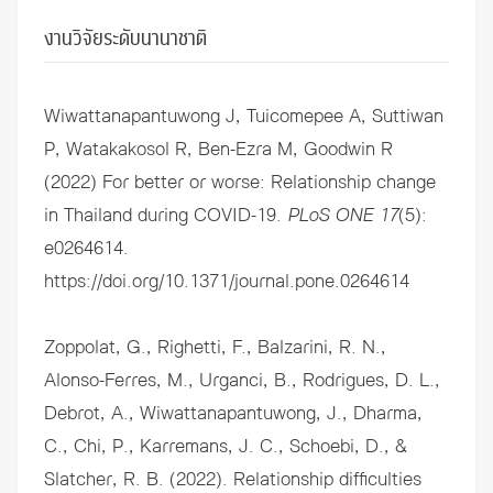
งานวิจัยระดับนานาชาติ
Wiwattanapantuwong J, Tuicomepee A, Suttiwan
P, Watakakosol R, Ben-Ezra M, Goodwin R
(2022) For better or worse: Relationship change
in Thailand during COVID-19.
PLoS ONE 17
(5):
e0264614.
https://doi.org/10.1371/journal.pone.0264614
Zoppolat, G., Righetti, F., Balzarini, R. N.,
Alonso-Ferres, M., Urganci, B., Rodrigues, D. L.,
Debrot, A., Wiwattanapantuwong, J., Dharma,
C., Chi, P., Karremans, J. C., Schoebi, D., &
Slatcher, R. B. (2022). Relationship difficulties