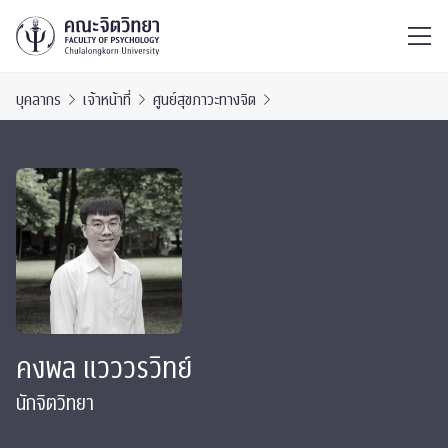
ไทย
EN
/
บุคลากร
เจ้าหน้าที่
ศูนย์สุขภาวะทางจิต
คงพล แวววรวิทย์
นักจิตวิทยา