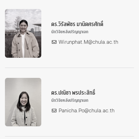
ดร.วิรัลพัชร มานิตศรศักดิ์
นักวิจัยหลังปริญญาเอก
Wirunphat.M@chula.ac.th
ดร.ปณิชา พรประสิทธิ์
นักวิจัยหลังปริญญาเอก
Panicha.Po@chula.ac.th