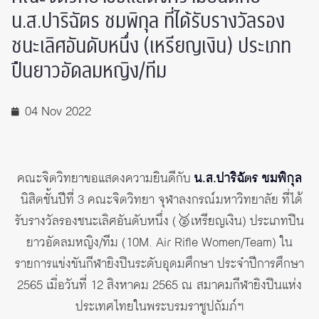
น.ส.ปาริฉัตร​ ชมพิกุล​ ที่ได้รับรางวัลรอง
ชนะเลิศ​อันดับหนึ่ง​ (เหรียญเงิน)​ ประเภท
ปืนยาวอัดลมหญิง/ทีม
04 Nov 2022
คณะจิตวิทยาขอแสดงความยินดี​กับ
น.ส.ปาริฉัตร​ ชมพิกุล​
นิสิตชั้นปีที่​ 3​ คณะ​จิตวิทยา​ จุฬาลงกรณ์​มหา​วิทยาลัย ที่ได้
รับรางวัลรองชนะเลิศ​อันดับหนึ่ง​ (🥈เหรียญเงิน)​ ประเภทปืน
ยาวอัดลมหญิง/ทีม (10​M. Air Rifle Women/Team)​
ใน
รายการแข่งขันกีฬายิงปืนระดับอุดมศึกษา​ ประจำปี​การศึกษา​
2565​
เมื่อวันที่​ 12​ สิงหา​คม​ 2565​ ณ​ สมาคมกีฬา​ยิงปืนแห่ง
ประเทศไทยในพระบรมราชูปถัมภ์​ฯ​