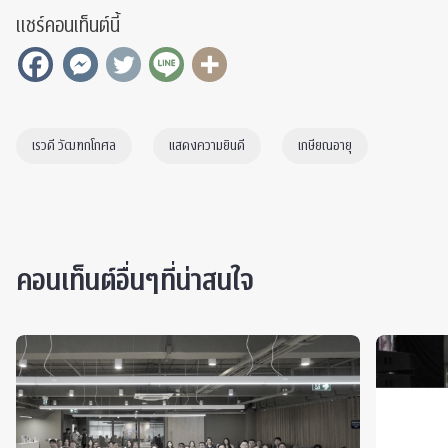
แชร์คอนเท็นต์นี้
เรวดี วัฒฑกโกศล
แสดงความยินดี
เกษียณอายุ
คอนเท็นต์อื่นๆที่น่าสนใจ