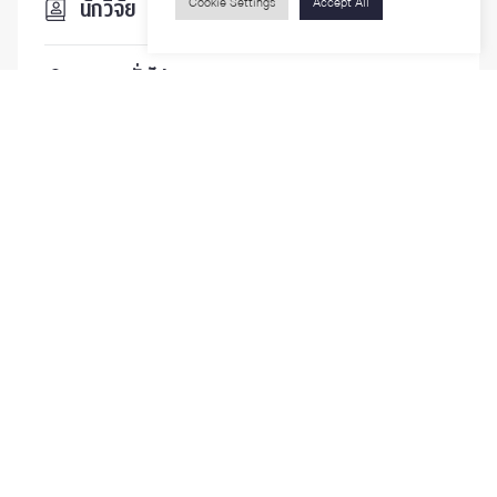
Cookie Settings
Accept All
นักวิจัย
บุคคลทั่วไป
ติดตามเรา
รายละเอียดเพิ่มเติมเกี่ยวกับคณะ ติดตามข่าวสารคณะ
Phone
0-2218-1185
Email
psy@chula.ac.th
Facebook
Psychology CU