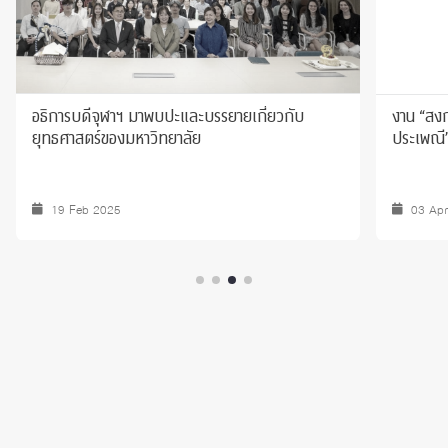
อธิการบดีจุฬาฯ มาพบปะและบรรยายเกี่ยวกับ
งาน “สงก
ยุทธศาสตร์ของมหาวิทยาลัย
ประเพณี
19 Feb 2025
03 Ap