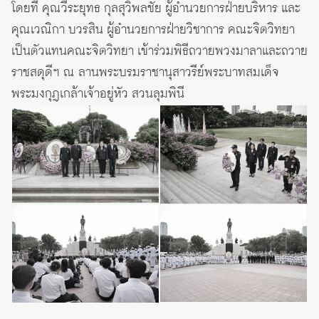
โดยที่ คุณวีระยุทธ กุลสุวิพลชัย ผู้อำนวยการฝ่ายบริหาร และ
คุณเวณิกา บวรสิน ผู้อำนวยการฝ่ายวิชาการ คณะจิตวิทยา
เป็นตัวแทนคณะจิตวิทยา เข้าร่วมพิธีถวายพวงมาลาและถวาย
ราชสดุดีฯ ณ ลานพระบรมราชานุสาวรีย์พระบาทสมเด็จ
พระมงกุฎเกล้าเจ้าอยู่หัว สวนลุมพินี