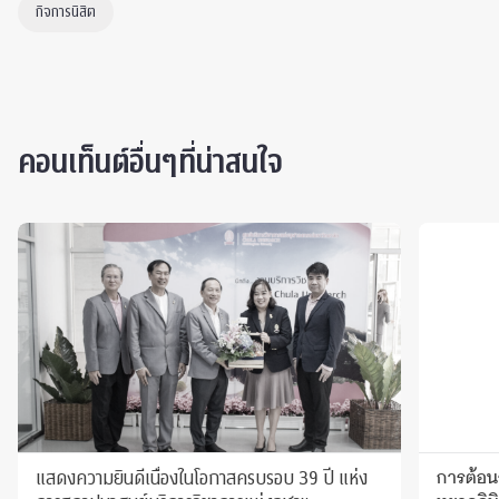
กิจการนิสิต
คอนเท็นต์อื่นๆที่น่าสนใจ
แสดงความยินดีเนื่องในโอกาสครบรอบ 39 ปี แห่ง
การต้อน