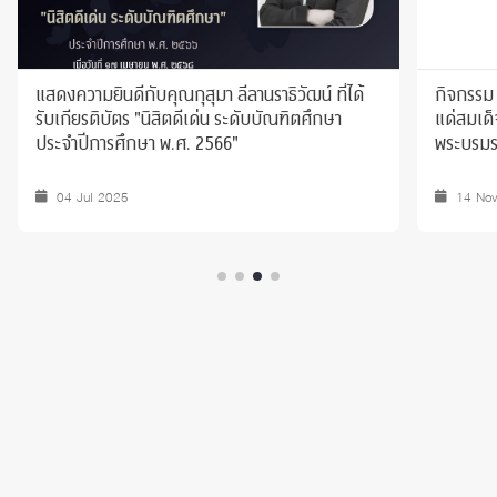
แสดงความยินดีกับคุณกุสุมา ลีลานราธิวัฒน์ ที่ได้
กิจกรรม 
รับเกียรติบัตร "นิสิตดีเด่น ระดับบัณฑิตศึกษา
แด่สมเด็
ประจำปีการศึกษา พ.ศ. 2566"
พระบรมรา
04 Jul 2025
14 No