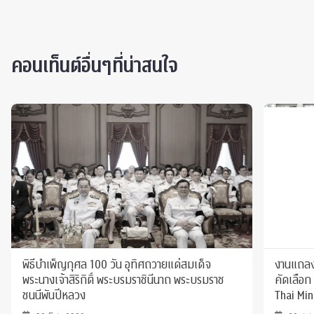
คอนเท็นต์อื่นๆที่น่าสนใจ
พิธีบำเพ็ญกุศล 100 วัน อุทิศถวายแด่สมเด็จ
งานแถลงข
พระนางเจ้าสิริกิติ์ พระบรมราชินีนาถ พระบรมราช
คัดเลือก
ชนนีพันปีหลวง
Thai Mi