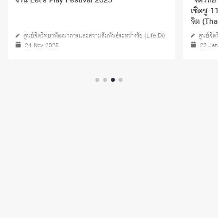
งาน Let’s Play Festival 2025
“จิตวิทย
เชิดชู 
จิต (Th
ศูนย์จิตวิทยาพัฒนาการและความสัมพันธ์ระหว่างวัย (Life Di)
ศูนย์จิ
24 Nov 2025
23 Ja