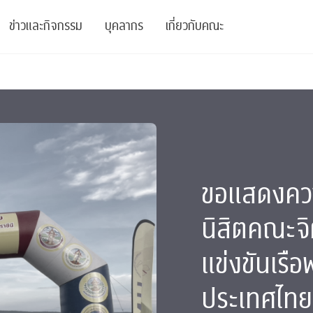
ข่าวและกิจกรรม
บุคลากร
เกี่ยวกับคณะ
ย
ความรู้
ข่าวทั้งหมด
คณาจารย์
พันธกิจ
สนับสนุน
การวิชาการ
ข่าวประชาสัมพันธ์
เจ้าหน้าที่
สมาคมนิสิตเก่า
บัณฑิตศึกษา
 Stats Clinic
เสวนาและบรรยายพิเศษ
นักวิจัยหลังปริญญาเอก
เชิดชูศิษย์เก่า
หลักสูตรปริญญาโทและ
ขอแสดงควา
ปริญญาเอก
าร
์สุขภาวะทางจิต
โครงการอบรม
ผู้บริหาร
บริจาค
นิสิตคณะจิต
รระดับนานาชาติ
์จิตวิทยาเพื่อประสิทธิภาพองค์กร
ตำแหน่งงาน
รายงานประจำปี
แข่งขันเรื
 Di
ติดต่อเรา
ประเทศไทย
s
Radio
Intranet