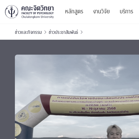
หลักสูตร
งานวิจัย
บริการ
ข่าวและกิจกรรม
ข่าวประชาสัมพันธ์
ศูนย์และกลุ่มวิจั
สาระ
ทรัพยากรและสิ่ง
บริ
ปริญญาบัณฑิต
ผลงานตีพิมพ์
PSY
หลักสูตรปริญญาตรี
งานประชุมวิชาก
ศูนย
งานประชุมวิชากา
ศูนย
TICP 2023
Life
นิสิตปัจจุบัน
SSBW Activitie
CU 