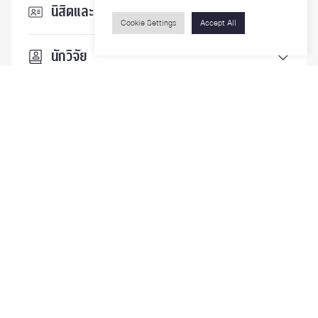
นิสิตและบุคลากร
Cookie Settings
Accept All
นักวิจัย
บุคคลทั่วไป
ติดตามเรา
รายละเอียดเพิ่มเติมเกี่ยวกับคณะ ติดตามข่าวสารคณะ
Phone
0-2218-1185