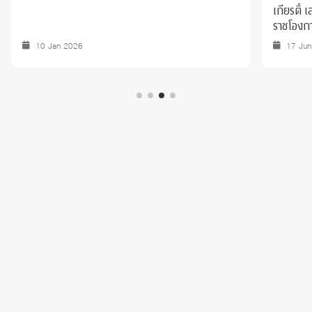
เกียรติ์
ราชโองกา
นายกสภา
10 Jan 2026
17 Ju