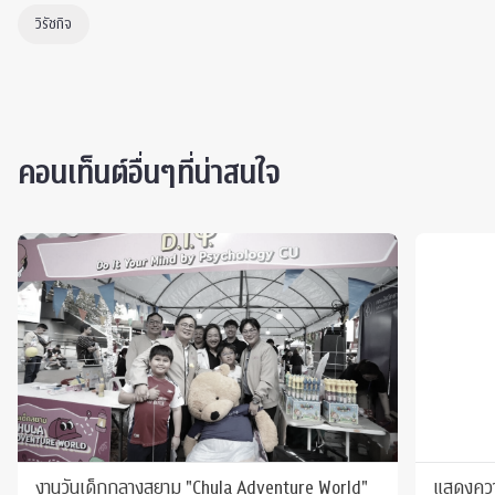
วิรัชกิจ
คอนเท็นต์อื่นๆที่น่าสนใจ
งานวันเด็กกลางสยาม "Chula Adventure World"
แสดงควา