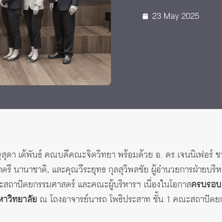
23 May 2025
สุดา เต้พันธ์ คณบดีคณะจิตวิทยา พร้อมด้วย อ. ดร.เจนนิเฟอร์
ตรี นานาชาติ, และคุณวีระยุทธ กุลสุวิพลชัย ผู้อำนวยการฝ่ายบร
ะสถาปัตยกรรมศาสตร์ และคณะผู้บริหารฯ เนื่องในโอกาส
ครบรอบ
าวิทยาลัย
ณ โถงอาจารย์นารถ โพธิประสาท ชั้น 1 คณะสถาปัตย