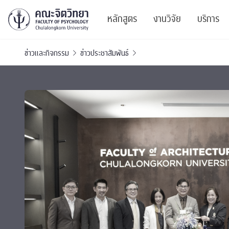
หลักสูตร
งานวิจัย
บริการ
ข่าวและกิจกรรม
ข่าวประชาสัมพันธ์
ศูนย์และกลุ่มวิจั
สาระ
ทรัพยากรและสิ่ง
บริ
ปริญญาบัณฑิต
ผลงานตีพิมพ์
PSY
หลักสูตรปริญญาตรี
งานประชุมวิชาก
ศูนย
งานประชุมวิชากา
ศูนย
TICP 2023
Life
นิสิตปัจจุบัน
SSBW Activitie
CU 