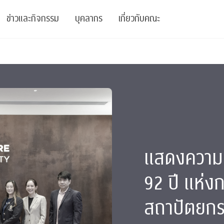
ข่าวและกิจกรรม
บุคลากร
เกี่ยวกับคณะ
ย
ความรู้
ข่าวทั้งหมด
คณาจารย์
พันธกิจ
สนับสนุน
การวิชาการ
ข่าวประชาสัมพันธ์
เจ้าหน้าที่
สมาคมนิสิตเก่า
บัณฑิตศึกษา
 Stats Clinic
เสวนาและบรรยายพิเศษ
นักวิจัยหลังปริญญาเอก
เชิดชูศิษย์เก่า
หลักสูตรปริญญาโทและ
ปริญญาเอก
าร
์สุขภาวะทางจิต
โครงการอบรม
ผู้บริหาร
บริจาค
แสดงความย
รระดับนานาชาติ
์จิตวิทยาเพื่อประสิทธิภาพองค์กร
ตำแหน่งงาน
รายงานประจำปี
92 ปี แห่
 Di
ติดต่อเรา
สถาปัตยกร
s
Radio
Intranet