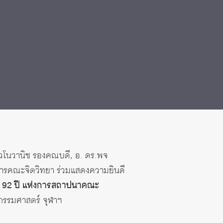
 ชวโนวานิช รองคณบดี, อ. ดร.พจ
ิหารคณะจิตวิทยา ร่วมแสดงความยินดี
 92 ปี แห่งการสถาปนาคณะ
กรรมศาสตร์ จุฬาฯ