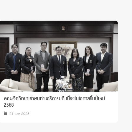
ขอแสดงความยินดีกับ ศาสตราจารย์ ดร.อรัญญา ตุ้ยคำภีร์ ที่
ได้ดำรงตำแหน่ง "นายกสมาคมจิตวิทยาแห่งประเทศไทย"
23 Jun 2025