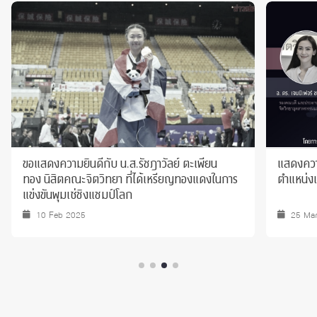
ขอแสดงความยินดีกับ น.ส.รัชฎาวัลย์ ตะเพียน
แสดงความ
ทอง นิสิตคณะจิตวิทยา ที่ได้เหรียญทองแดงในการ
ตำแหน่งเ
แข่งขันพุมเซ่ชิงแชมป์โลก
10 Feb 2025
25 Ma