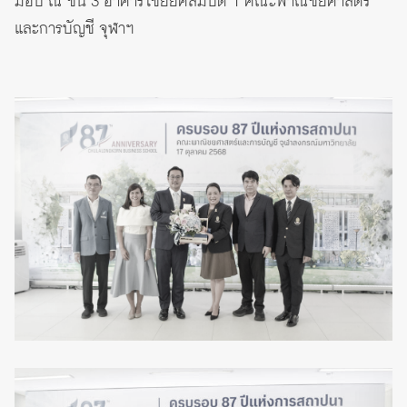
มอบ ณ ชั้น 3 อาคารไชยยศสมบัติ 1 คณะพาณิชยศาสตร์
และการบัญชี จุฬาฯ