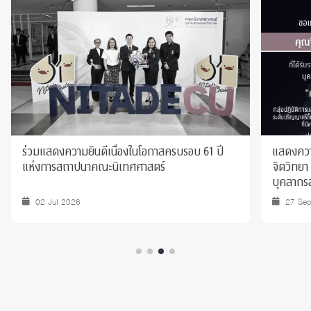
ร่วมแสดงความยินดีเนื่องในโอกาสครบรอบ 61 ปี
แสดงความ
แห่งการสถาปนาคณะนิเทศศาสตร์
จิตวิทยา 
บุคลากรส
พ.ศ. 25
02 Jul 2026
27 Se