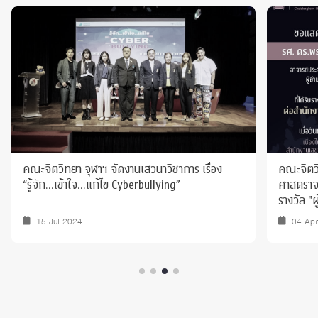
คณะจิตวิทยา จุฬาฯ จัดงานเสวนาวิชาการ เรื่อง
คณะจิตว
“รู้จัก…เข้าใจ…แก้ไข Cyberbullying”
ศาสตราจา
รางวัล "
15 Jul 2024
04 Ap