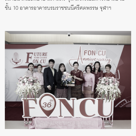
ชั้น 10 อาคารอาคารบรมราชชนนีศรีศตพรรษ จุฬาฯ