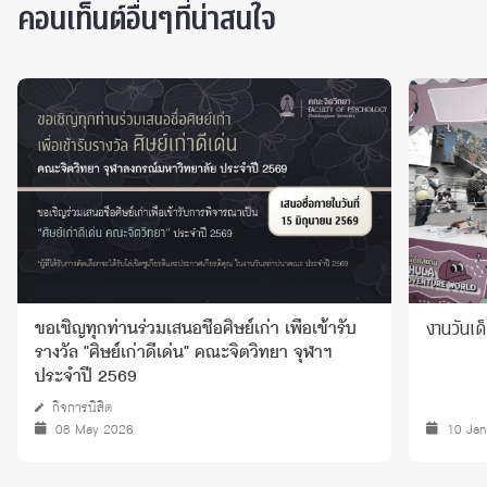
คอนเท็นต์อื่นๆที่น่าสนใจ
งานวันเ
ขอเชิญทุกท่านร่วมเสนอชื่อศิษย์เก่า เพื่อเข้ารับ
รางวัล "ศิษย์เก่าดีเด่น" คณะจิตวิทยา จุฬาฯ
ประจำปี 2569
กิจการนิสิต
08 May 2026
10 Ja