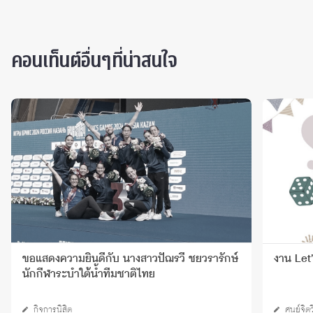
คอนเท็นต์อื่นๆที่น่าสนใจ
ขอแสดงความยินดีกับ นางสาวปัฌรวี ชยวรารักษ์
งาน Let
นักกีฬาระบำใต้น้ำทีมชาติไทย
กิจการนิสิต
ศูนย์จิ