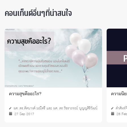
คอนเท็นต์อื่นๆที่น่าสนใจ
ความสุขคืออะไร?
ความนิย
ผศ. ดร.คัคนางค์ มณีศรี และ ผศ. ดร.วัชราภรณ์ บุญญศิริวัฒน์
คำศัพท์
27 Sep 2017
28 Fe