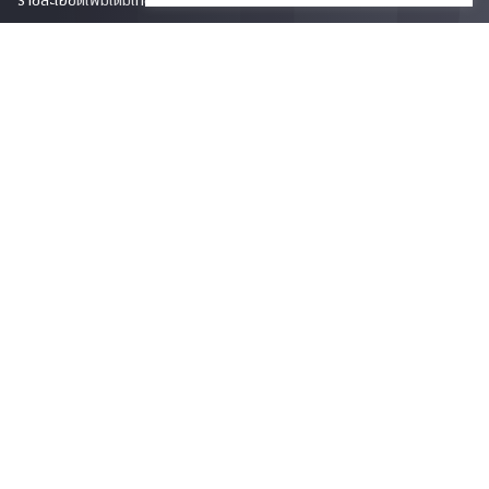
Phone
0-2218-1185
Email
psy@chula.ac.th
Facebook
Psychology CU
LinkedIn
Faculty of Psychology
Youtube
Psy Talk by Faculty of Psychology Chula
อาคารบรมราชชนนีศรีศตพรรษ ชั้น 7
ถนนพระราม 1 แขวงวังใหม่ เขตปทุมวัน
กรุงเทพมหานคร 10330