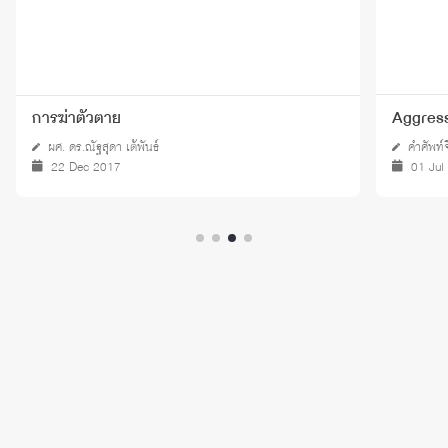
การฆ่าตัวตาย
Aggress
ผศ. ดร.ณัฐสุดา เต้พันธ์
คำศัพท์
22 Dec 2017
01 Jul