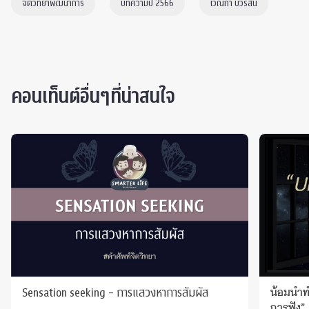
จิตวิทยาพัฒนาการ
บทความปี 2566
เวณิกา บวรสิน
คอนเท็นต์อื่นๆที่น่าสนใจ
Sensation seeking - การแสวงหาการสัมผัส
น้อมนำ
การฟัง”