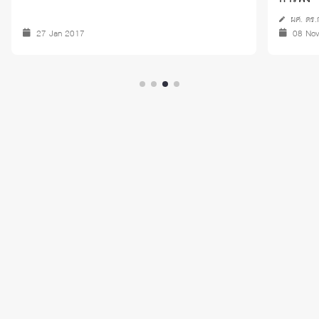
ผศ. ดร.
27 Jan 2017
08 No