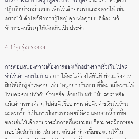
เป็นอย่างไร ทำให้ลูกดูคือสิ่งที่ง่ายที่สุด
ค่ะ และที่สำคัญควร
ปฏิบัติอย่างสม่ำเสมอ เพื่อให้เด็กยอมรับและจดจำได้ เช่น
อยากให้เด็กไหว้ทักทายผู้ใหญ่ คุณพ่อคุณแม่ก็ต้องไหว้
ทักทายคนอื่น ๆ ให้เด็กเห็นเป็นประจำ
4. ให้ลูกรู้จักรอคอย
การตอบสนองความต้องการของเด็กอย่างรวดเร็วเกินไปจะ
ทำให้เด็กคอยไม่เป็น
อยากได้อะไรต้องได้ทันที พ่อแม่จึงควร
ฝึกให้เด็กรู้จักรอคอย เช่น “หนูอยากกินขนมที่ซื้อมาเมื่อวานใช่
ไหมคะ รอแม่ทำกับข้าวเสร็จแล้วแม่ไปหยิบให้นะคะ” หรือ
แม้แต่การพาเด็ก ๆ ไปต่อคิวซื้ออาหาร ต่อคิวจ่ายเงินในร้าน
สะดวกซื้อ ก็เป็นการฝึกการรอคอยที่ดีค่ะ นอกจากนี้การซื้อ
ของเล่นให้เด็กตามวาระโอกาสที่เหมาะสม ก็สามารถฝึกการรอ
คอยได้เช่นกันค่ะ เช่น ตกลงกับเด็กว่าจะซื้อของเล่นให้ใน