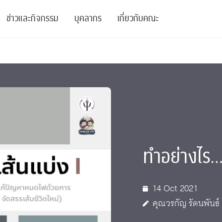
ข่าวและกิจกรรม
บุคลากร
เกี่ยวกับคณะ
ย
ความรู้
ข่าวทั้งหมด
คณาจารย์
พันธกิจ
สนับสนุน
การวิชาการ
ข่าวประชาสัมพันธ์
เจ้าหน้าที่
สมาคมนิสิตเก่า
บัณฑิตศึกษา
 Stats Clinic
เสวนาและบรรยายพิเศษ
นักวิจัยหลังปริญญาเอก
เชิดชูศิษย์เก่า
หลักสูตรปริญญาโทและ
ปริญญาเอก
าร
์สุขภาวะทางจิต
โครงการอบรม
ผู้บริหาร
บริจาค
ทำอย่างไร…เ
รระดับนานาชาติ
์จิตวิทยาเพื่อประสิทธิภาพองค์กร
ตำแหน่งงาน
รายงานประจำปี
 Di
ติดต่อเรา
14 Oct 2021
คุณวรกัญ รัตนพันธ์
s
Radio
Intranet