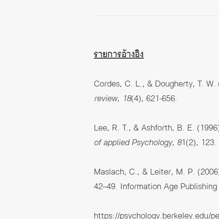
รายการอ้างอิง
Cordes, C. L., & Dougherty, T. W. 
review, 18
(4), 621-656.
Lee, R. T., & Ashforth, B. E. (199
of applied Psychology, 8
1(2), 123.
Maslach, C., & Leiter, M. P. (200
42–49. Information Age Publishing 
https://psychology.berkeley.edu/p