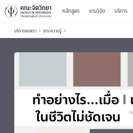
หลักสูตร
งานวิจัย
บริการ
บริการของเรา
สาระความรู้
ศูนย์และกลุ่มวิจั
สาระ
ทรัพยากรและสิ่ง
บริ
ปริญญาบัณฑิต
ผลงานตีพิมพ์
PSY
หลักสูตรปริญญาตรี
งานประชุมวิชาก
ศูนย
งานประชุมวิชากา
ศูนย
TICP 2023
Life
นิสิตปัจจุบัน
SSBW Activitie
CU 