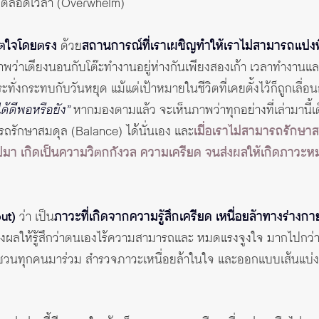
อยู่ตลอดเวลา (Overwhelm)
จิตใจโดยตรง
ด้วย
สถานการณ์ที่เราเผชิญทำให้เราไม่สามารถแบ่งพื้น
ภาพว่าเตียงนอนกับโต๊ะทำงานอยู่ห่างกันเพียงสองเก้า เวลาทำงานแ
ทั่งกระทบกับวันหยุด แม้แต่เป้าหมายในชีวิตที่เคยตั้งไว้ก็ถูกเล
ด้ดีพอหรือยัง”
หากมองตามแล้ว จะเห็นภาพว่าทุกอย่างที่เล่ามาน
ารถรักษาสมดุล (Balance) ได้นั่นเอง และ
เมื่อเราไม่สามารถรักษาสม
ปมา เกิดเป็นความวิตกกังวล ความเครียด จนส่งผลให้เกิดภาวะ
ut)
ว่า เป็น
ภาวะที่เกิดจากความรู้สึกเครียด เหนื่อยล้าทางร่า
ผลให้รู้สึกว่าตนเองไร้ความสามารถและ หมดแรงจูงใจ มากไปกว่านั
ชวนทุกคนมาร่วม สำรวจภาวะเหนื่อยล้าในใจ และออกแบบเส้นแบ่งชี