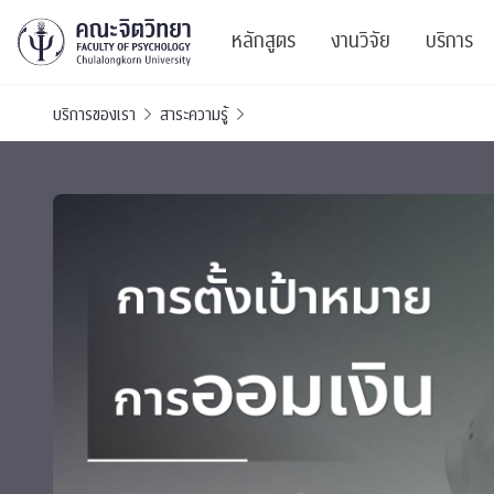
หลักสูตร
งานวิจัย
บริการ
บริการของเรา
สาระความรู้
ศูนย์และกลุ่มวิจั
สาระ
ทรัพยากรและสิ่ง
บริ
ปริญญาบัณฑิต
ผลงานตีพิมพ์
PSY
หลักสูตรปริญญาตรี
งานประชุมวิชาก
ศูนย
งานประชุมวิชากา
ศูนย
TICP 2023
Life
นิสิตปัจจุบัน
SSBW Activitie
CU 