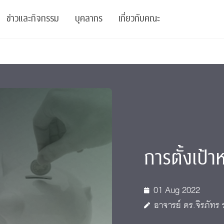
ข่าวและกิจกรรม
บุคลากร
เกี่ยวกับคณะ
ย
ความรู้
ข่าวทั้งหมด
คณาจารย์
พันธกิจ
สนับสนุน
การวิชาการ
ข่าวประชาสัมพันธ์
เจ้าหน้าที่
สมาคมนิสิตเก่า
บัณฑิตศึกษา
 Stats Clinic
เสวนาและบรรยายพิเศษ
นักวิจัยหลังปริญญาเอก
เชิดชูศิษย์เก่า
หลักสูตรปริญญาโทและ
ปริญญาเอก
าร
์สุขภาวะทางจิต
โครงการอบรม
ผู้บริหาร
บริจาค
การตั้งเป้
รระดับนานาชาติ
์จิตวิทยาเพื่อประสิทธิภาพองค์กร
ตำแหน่งงาน
รายงานประจำปี
 Di
ติดต่อเรา
01 Aug 2022
อาจารย์ ดร.จิรภัทร ร
s
Radio
Intranet