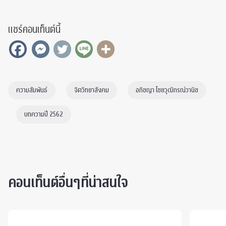
แชร์คอนเท็นต์นี้
ความสัมพันธ์
จิตวิทยาสังคม
อภิชญา ไชยวุฒิกรณ์วานิช
บทความปี 2562
คอนเท็นต์อื่นๆที่น่าสนใจ