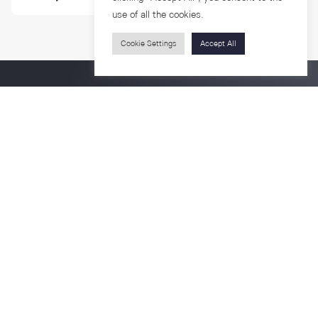
use of all the cookies.
Cookie Settings
Accept All
ติดตามเรา
รายละเอียดเพิ่มเติมเกี่ยวกับคณะ ติดตามข่าวสารคณะ
Phone
0-2218-1185
Email
psy@chula.ac.th
Facebook
Psychology CU
LinkedIn
Faculty of Psychology