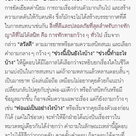
การยัดเยียดค่านิยม การถามเรื่องส่วนตัวมากเกินไป และสร้าง
ความกดดันให้กับคนฟัง ซึ่งก็มักจะไม่ได้สร้างบรรยากาศที่ดี
ในการสนทนาเช่นกัน
สิ่งที่ดีและปลอดภัยที่สุดสำหรับการทัก
ญาติที่ไม่ได้สนิท คือ การทักทายกว้าง ๆ ทั่วไป
เริ่มจาก
กล่าว
“สวัสดี”
ตามมารยาทหรือตามความสนิทสนม และเลือก
คำถามกลาง ๆ กว้าง ๆ
“ช่วงนี้เป็นยังไงบ้าง” “ช่วงนี้ทำอะไร
บ้าง”
ให้ผู้ตอบได้มีโอกาสได้เลือกว่าจะหยิบยกเรื่องใดในชีวิต
มาแบ่งปันในการสนทนา แต่ถ้าถามหลานแล้วหลานตอบสั้น ๆ
เป็นมารยาท นั่งเล่นมือถือ เหมือนไม่อยากคุยด้วยก็แนะนำ
เปลี่ยนกลับไปคุยกับรุ่นพ่อ-แม่ดีกว่า หรือถ้าสนิทกันหรือมี
ข้อมูลมากขึ้น ก็อาจเพิ่มความเฉพาะเรื่อง แต่ก็ยังถามกว้าง ๆ
เช่น
“พ่อแม่เป็นอย่างไรบ้าง”
หรือเริ่มจากคุยเรื่องตัวเองก่อน
ก็ได้ (แต่ไม่ใช่อวด) จะทำให้อีกฝ่ายได้แบ่งปันเรื่องราวใน
หมวดหมู่เดียวกันได้ง่ายกว่า คำถามในลักษณะเหล่านี้ผู้ตอบ
จะไม่ได้รู้สึกว่าถูกกดดัน คาดคั้นคำตอบ ก็จะตอบได้ตามที่