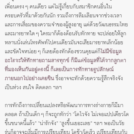
เพื่อนตรง ๆ คนเดียว แต่ไม่รู้เกี่ยบกับสมาชิกคนอื่นใน
ครอบครัวที่มาด้วยกันนัก รวมถึงการลืมเลือนจากช่วงเวลา
และการเสื่อมของความจำของผู้สูงอายุ แต่ด้วยวัฒนธรรมไทย
และมารยาทใด ๆ ใครมาก็ต้องต้อนรับทักทาย จะปล่อยให้ลูก
หลานนั่งเล่นโทรศัพท์ไปคนเดียวมันจะเสียมารยาทเล็กน้อย
และขัดใจหน่อย ๆ ก็เลยต้องทักต้องชวนคุยแต่ก็
ไม่มีข้อมูล
อะไรจะให้ทักทายถามสารทุกข์ ก็มีแต่ข้อมูลที่ได้จากลูกตา
ที่มองเห็นกันอยู่ตรงนี้ ก็เลยเป็นการทักทายรูปลักษณ์
ภายนอกไปอย่างเคยชิน
ซึ่งอาจจะทักด้วยความรู้สึกจริงจัง
เป็นห่วง สนใจ ติดตลก ฯลฯ
การทักถึงการเปลี่ยนแปลงหรือพัฒนาการทางร่างกายก็มีมา
ตลอด ถ้าเป็นเด็ก ๆ ก็จะถูกทักว่า “โตไวจัง ไม่เจอแปปเดียวโต
ขึ้นขนาดนี้แล้ว” “น่ารักจัง” “สูงขึ้นเยอะเลย” ฯลฯ พอเป็นวัย
รุ่นก็อาจจะเริ่มมีการเปรียบเทียบ โตช้า/โตเร็ว เปรียบเทียบกับ