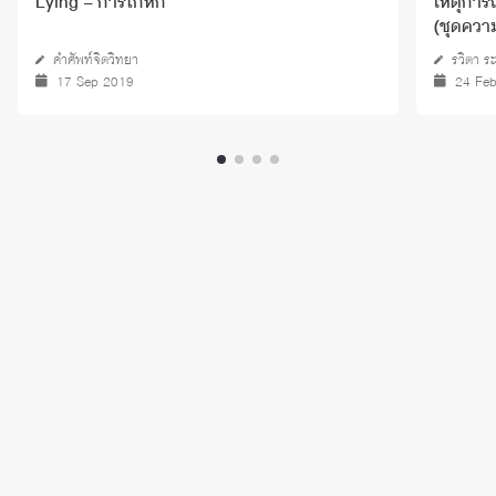
Lying – การโกหก
เหตุการณ
(ชุดความ
คำศัพท์จิตวิทยา
รวิตา ระ
17 Sep 2019
24 Fe