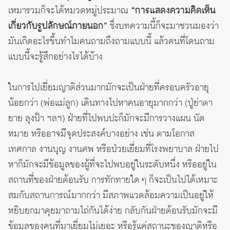
เหมารวมก็จะได้หมวดหมู่ประมาณ
“การแสดงความคิดเห็น
เกี่ยวกับรูปลักษณ์ภายนอก”
ซึ่งบทความนี้ก็จะมาชวนมองว่า
มันเกิดอะไรขึ้นทำไมคนถามถึงถามแบบนี้ แล้วคนที่โดนถาม
แบบนี้จะรู้สึกอย่างไรได้บ้าง
ในการไปเยี่ยมญาติส่วนมากมักจะเป็นฝ่ายที่ครอบครัวอายุ
น้อยกว่า (พ่อแม่ลูก) เดินทางไปหาคนอายุมากกว่า (ปู่ย่าตา
ยาย ลุงป้า ฯลฯ) ฝ่ายที่ไปพบปะก็มักจะมีการวางแผน นัด
หมาย หรืออาจมีจุดประสงค์บางอย่าง เช่น ตามโอกาส
เทศกาล งานบุญ งานศพ หรือป่วยเยี่ยมที่โรงพยาบาล ฝ่ายไป
หาก็มักจะมีข้อมูลของผู้ที่จะไปพบอยู่ในระดับหนึ่ง หรืออยู่ใน
สถานที่ของฝ่ายต้อนรับ การทักทายใด ๆ ก็จะเป็นไปได้เหมาะ
สมกับสถานการณ์มากกว่า มีสภาพแวดล้อมความเป็นอยู่ให้
หยิบยกมาคุยมาถามไถ่กันได้ง่าย กลับกันฝ่ายต้อนรับมักจะมี
ข้อมูลของคนที่มาเยี่ยมไม่เยอะ หรือรู้แค่สถานะของญาติหรือ