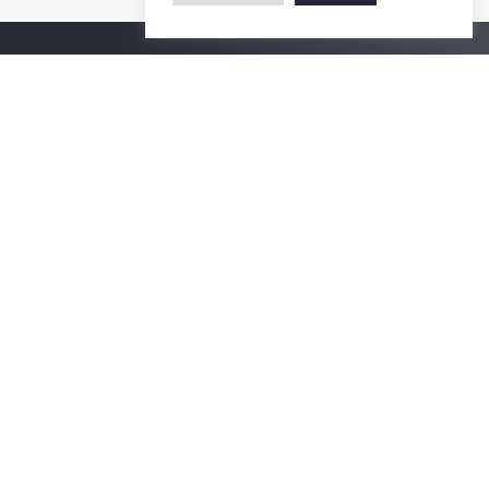
ติดตามเรา
รายละเอียดเพิ่มเติมเกี่ยวกับคณะ ติดตามข่าวสารคณะ
Phone
0-2218-1185
Email
psy@chula.ac.th
Facebook
Psychology CU
LinkedIn
Faculty of Psychology
Youtube
Psy Talk by Faculty of Psychology Chula