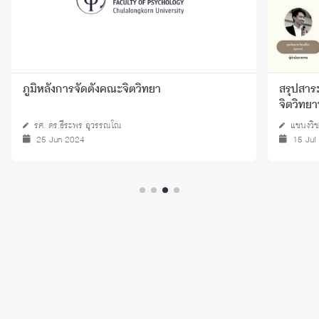
ภูมิหลังการจัดตั้งคณะจิตวิทยา
สรุปสาร
จิตวิทยา
รศ. ดร.ธีระพร อุวรรณโณ
แขนงวิช
25 Jun 2024
15 Jul