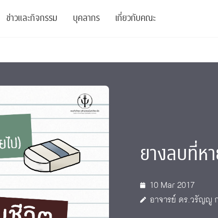
ข่าวและกิจกรรม
บุคลากร
เกี่ยวกับคณะ
ย
ความรู้
ข่าวทั้งหมด
คณาจารย์
พันธกิจ
สนับสนุน
การวิชาการ
ข่าวประชาสัมพันธ์
เจ้าหน้าที่
สมาคมนิสิตเก่า
บัณฑิตศึกษา
 Stats Clinic
เสวนาและบรรยายพิเศษ
นักวิจัยหลังปริญญาเอก
เชิดชูศิษย์เก่า
หลักสูตรปริญญาโทและ
ปริญญาเอก
าร
์สุขภาวะทางจิต
โครงการอบรม
ผู้บริหาร
บริจาค
ยางลบที่หา
รระดับนานาชาติ
์จิตวิทยาเพื่อประสิทธิภาพองค์กร
ตำแหน่งงาน
รายงานประจำปี
 Di
ติดต่อเรา
10 Mar 2017
อาจารย์ ดร.วรัญญู
s
Radio
Intranet