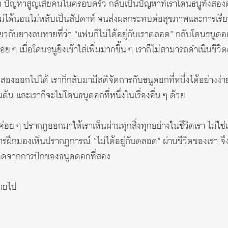
ย ปัญหาสูญเสียคนในครอบครัว กลับเป็นปัญหาที่เราโดนธนูทั้งสอ
นไม่ได้นอนไม่หลับเป็นสัปดาห์ จนส่งผลกระทบต่อสุขภาพและการเร
วกับยางลบหายที่ว่า “แฟนก็ไม่ได้อยู่กับเราตลอด” กลับโดนธนูดอกที่
่อย ๆ เมื่อโดนธนูยิงเข้าใส่เพิ่มมากขึ้น ๆ เราก็ไม่สามารถดำเนินชีวิ
องออกไปได้ เราก็กลับมามีสติจัดการกับธนูดอกที่หนึ่งได้อย่างง่า
็นต้น และเราก็จะไม่โดนธนูดอกที่หนึ่งในเรื่องอื่น ๆ ด้วย
่อย ๆ ปรากฏออกมาให้เราเห็นผ่านทุกสิ่งทุกอย่างในชีวิตเรา ไม่ใช่
การฝึกมองเห็นปรากฏการณ์ “ไม่ได้อยู่กับตลอด” ผ่านชีวิตของเรา จ
รารอดจากการปักของธนูดดอกที่สอง
หายไป