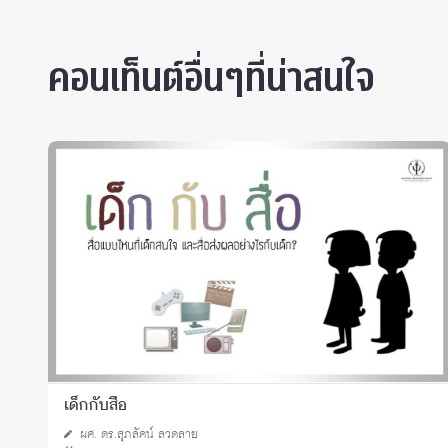
คอนเท็นต์อื่นๆที่น่าสนใจ
เด็กกับสื่อ
ผศ. ดร.สุภลัคน์ ลวดลาย