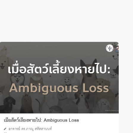
เมื่อสัตว์เลี้ยงหายไป: Ambiguous Loss
บ
อาจารย์ ดร.ภาณุ สหัสสานนท์