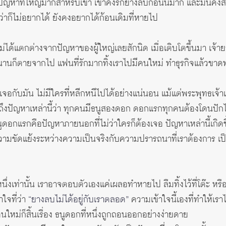
ป็นปัญหาที่ใหญ่มากสำหรับเขา เขาคงรักยางลบก้อนนี้มาก และมันค
กว่าก็ไม่อยากได้ ยังคงอยากได้ก้อนเดิมที่หายไป
ไม่ได้แตกต่างจากปัญหาของผู้ใหญ่เลยสักนิด เมื่อเติบโตขึ้นมา เจ้า
ว้มานานก็ตายจากไป แฟนที่รักมากทิ้งเราไปมีคนใหม่ ทำธุรกิจแล้วขาดทุ
เจอกับมัน ไม่มีใครที่หลีกหนีไปได้อย่างแน่นอน แม้แต่พระพุทธเจ้า
ถึงปัญหาเหล่านี้ว่า ทุกคนมีธนูสองดอก ดอกแรกทุกคนต้องโดนปัก
อกแรกคือปัญหาภายนอกที่ไม่ว่าใครก็ต้องเจอ ปัญหาเหล่านี้เกิดข
กความขัดแย้งระหว่างความเป็นจริงกับความปรารถนาที่เราต้องการ 
นึ่งเท่านั้น เราอาจตอบตัวเองแค่เผลอทำหายไป ลืมทิ้งไว้ที่โต๊ะ หร
าใจที่ว่า
“ยางลบไม่ได้อยู่กับเราตลอด”
ความเข้าใจนี้เองที่ทำให้เ
นใหม่ก็สิ้นเรื่อง ธนูดอกที่หนึ่งถูกถอนออกอย่างง่ายดาย