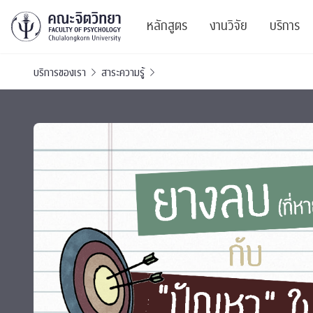
หลักสูตร
งานวิจัย
บริการ
บริการของเรา
สาระความรู้
ศูนย์และกลุ่มวิจั
สาระ
ทรัพยากรและสิ่ง
บริ
ปริญญาบัณฑิต
ผลงานตีพิมพ์
PSY
หลักสูตรปริญญาตรี
งานประชุมวิชาก
ศูนย
งานประชุมวิชากา
ศูนย
TICP 2023
Life
นิสิตปัจจุบัน
SSBW Activitie
CU 