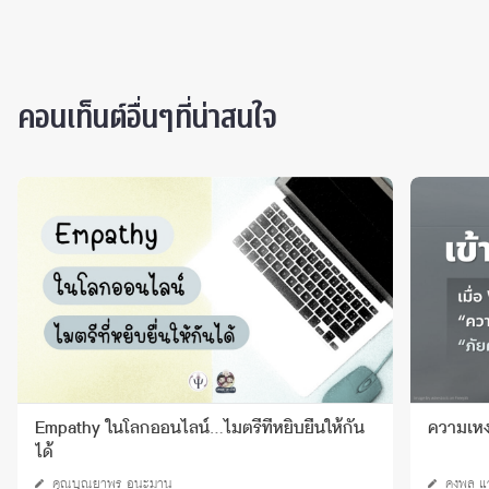
คอนเท็นต์อื่นๆที่น่าสนใจ
Empathy ในโลกออนไลน์…ไมตรีที่หยิบยื่นให้กัน
ความเหง
ได้
คุณบุณยาพร อนะมาน
คงพล แว