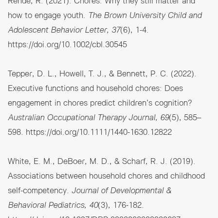
Rende, R. (2021). Chores: Why they still matter and
how to engage youth.
The Brown University Child and
Adolescent Behavior Letter, 37
(6), 1-4.
https://doi.org/10.1002/cbl.30545
Tepper, D. L., Howell, T. J., & Bennett, P. C. (2022).
Executive functions and household chores: Does
engagement in chores predict children’s cognition?
Australian Occupational Therapy Journal, 69
(5), 585–
598.
https://doi.org/10.1111/1440-1630.12822
White, E. M., DeBoer, M. D., & Scharf, R. J. (2019).
Associations between household chores and childhood
self-competency.
Journal of Developmental &
Behavioral Pediatrics, 40
(3), 176-182.